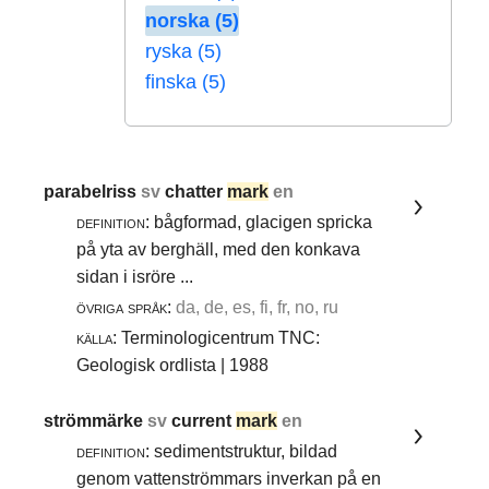
norska (5)
ryska (5)
finska (5)
parabelriss
sv
chatter
mark
en
definition:
bågformad, glacigen spricka
på yta av berghäll, med den konkava
sidan i isröre ...
övriga språk:
da, de, es, fi, fr, no, ru
källa:
Terminologicentrum TNC:
Geologisk ordlista | 1988
strömmärke
sv
current
mark
en
definition:
sedimentstruktur, bildad
genom vattenströmmars inverkan på en