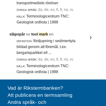
transportmediets rörelser
övriga språk:
da, de, es, fi, fr, no, ru
källa:
Terminologicentrum TNC:
Geologisk ordlista | 1988
släpspår
sv
tool
mark
en
definition:
fördjupning i sedimentyta
bildad genom att föremål, t.ex.
bergartspartikel ell ...
övriga språk:
da, de, es, fi, fr, no, ru
källa:
Terminologicentrum TNC:
Geologisk ordlista | 1988
Vad är Rikstermbanken?
Att publicera en termsamling
Andra språk- och