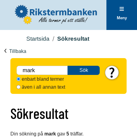
Meny
Startsida
Sökresultat
Tillbaka
Sök
enbart bland termer
även i all annan text
Sökresultat
Din sökning på
mark
gav
5
träffar.