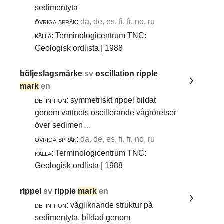
sedimentyta
övriga språk:
da, de, es, fi, fr, no, ru
källa:
Terminologicentrum TNC:
Geologisk ordlista | 1988
böljeslagsmärke
sv
oscillation ripple
mark
en
definition:
symmetriskt rippel bildat
genom vattnets oscillerande vågrörelser
över sedimen ...
övriga språk:
da, de, es, fi, fr, no, ru
källa:
Terminologicentrum TNC:
Geologisk ordlista | 1988
rippel
sv
ripple
mark
en
definition:
vågliknande struktur på
sedimentyta, bildad genom