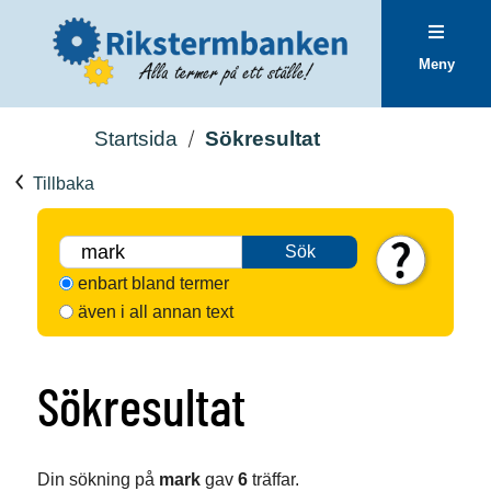
Meny
Startsida
Sökresultat
Tillbaka
Sök
enbart bland termer
även i all annan text
Sökresultat
Din sökning på
mark
gav
6
träffar.