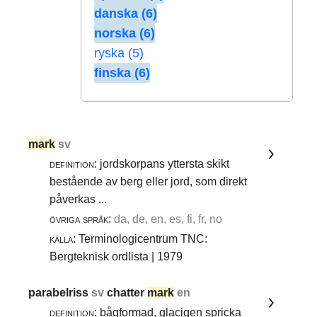
danska (6)
norska (6)
ryska (5)
finska (6)
mark
sv
definition:
jordskorpans yttersta skikt
bestående av berg eller jord, som direkt
påverkas ...
övriga språk:
da, de, en, es, fi, fr, no
källa:
Terminologicentrum TNC:
Bergteknisk ordlista | 1979
parabelriss
sv
chatter
mark
en
definition:
bågformad, glacigen spricka