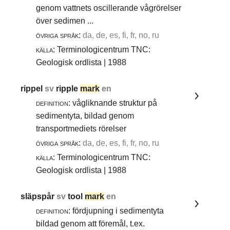
genom vattnets oscillerande vågrörelser
över sedimen ...
övriga språk:
da, de, es, fi, fr, no, ru
källa:
Terminologicentrum TNC:
Geologisk ordlista | 1988
rippel
sv
ripple
mark
en
definition:
vågliknande struktur på
sedimentyta, bildad genom
transportmediets rörelser
övriga språk:
da, de, es, fi, fr, no, ru
källa:
Terminologicentrum TNC:
Geologisk ordlista | 1988
släpspår
sv
tool
mark
en
definition:
fördjupning i sedimentyta
bildad genom att föremål, t.ex.