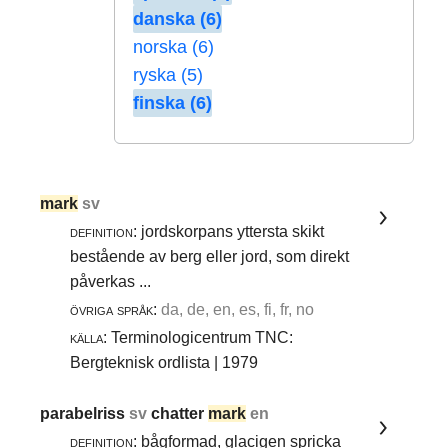
danska (6)
norska (6)
ryska (5)
finska (6)
mark
sv
definition:
jordskorpans yttersta skikt
bestående av berg eller jord, som direkt
påverkas ...
övriga språk:
da, de, en, es, fi, fr, no
källa:
Terminologicentrum TNC:
Bergteknisk ordlista | 1979
parabelriss
sv
chatter
mark
en
definition:
bågformad, glacigen spricka