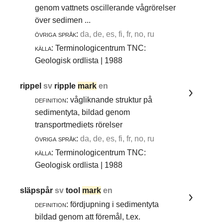
genom vattnets oscillerande vågrörelser
över sedimen ...
övriga språk:
da, de, es, fi, fr, no, ru
källa:
Terminologicentrum TNC:
Geologisk ordlista | 1988
rippel
sv
ripple
mark
en
definition:
vågliknande struktur på
sedimentyta, bildad genom
transportmediets rörelser
övriga språk:
da, de, es, fi, fr, no, ru
källa:
Terminologicentrum TNC:
Geologisk ordlista | 1988
släpspår
sv
tool
mark
en
definition:
fördjupning i sedimentyta
bildad genom att föremål, t.ex.