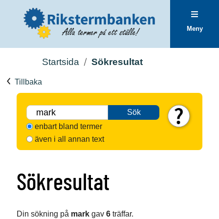
Meny
Startsida
Sökresultat
Tillbaka
Sök
enbart bland termer
även i all annan text
Sökresultat
Din sökning på
mark
gav
6
träffar.