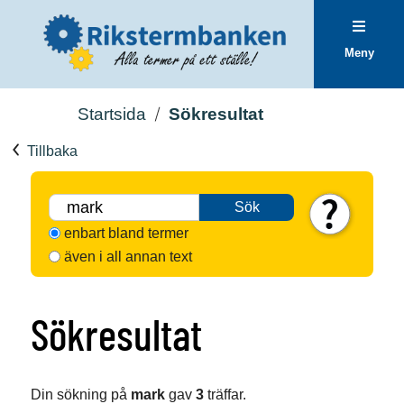
Meny
Startsida
Sökresultat
Tillbaka
Sök
enbart bland termer
även i all annan text
Sökresultat
Din sökning på
mark
gav
3
träffar.