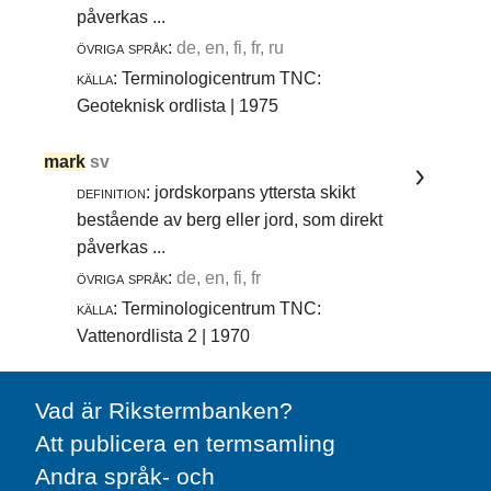
påverkas ...
övriga språk:
de, en, fi, fr, ru
källa:
Terminologicentrum TNC:
Geoteknisk ordlista | 1975
mark
sv
definition:
jordskorpans yttersta skikt
bestående av berg eller jord, som direkt
påverkas ...
övriga språk:
de, en, fi, fr
källa:
Terminologicentrum TNC:
Vattenordlista 2 | 1970
Vad är Rikstermbanken?
Att publicera en termsamling
Andra språk- och