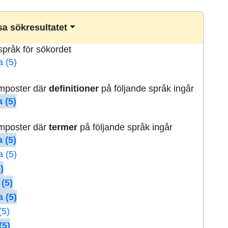
a sökresultatet
lspråk för sökordet
a (5)
rmposter där
definitioner
på följande språk ingår
 (5)
rmposter där
termer
på följande språk ingår
 (5)
a (5)
)
 (5)
 (5)
(5)
(5)