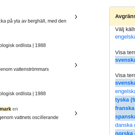
Avgräns
ka på yta av berghäll, med den
Välj käl
engelsk
ogisk ordlista | 1988
Visa te
svenska
 genom vattenströmmars
Visa te
svenska
engelsk
ogisk ordlista | 1988
tyska (5
franska
mark
en
spanska
 genom vattnets oscillerande
danska 
norska 