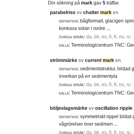
Din sökning på
mark
gav
5
träffar.
parabelriss
sv
chatter
mark
en
definition:
bågformad, glacigen spric
konkava sidan i isröre ...
övriga språk:
da, de, es, fi, fr, no, ru
källa:
Terminologicentrum TNC: Geol
strömmärke
sv
current
mark
en
definition:
sedimentstruktur, bildad
inverkan på en sedimentyta
övriga språk:
da, de, es, fi, fr, no, ru
källa:
Terminologicentrum TNC: Geol
böljeslagsmärke
sv
oscillation ripple
definition:
symmetriskt rippel bildat
vågrörelser över sedimen ...
övriga språk:
da, de, es, fi, fr, no, ru