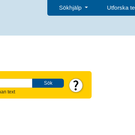
Sökhjälp
Utforska 
Sök
nan text