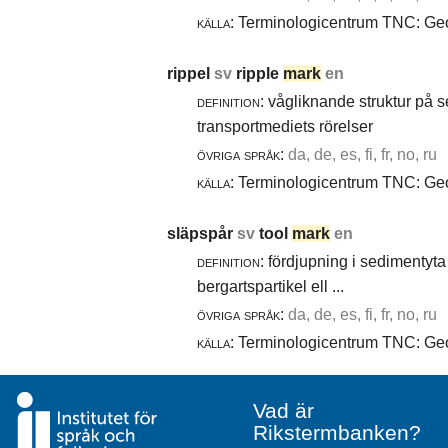
källa:
Terminologicentrum TNC: Geol
rippel
sv
ripple
mark
en
definition:
vågliknande struktur på 
transportmediets rörelser
övriga språk:
da, de, es, fi, fr, no, ru
källa:
Terminologicentrum TNC: Geol
släpspår
sv
tool
mark
en
definition:
fördjupning i sedimentyta 
bergartspartikel ell ...
övriga språk:
da, de, es, fi, fr, no, ru
källa:
Terminologicentrum TNC: Geol
Vad är
Rikstermbanken?