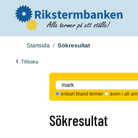
Startsida
Sökresultat
Tillbaka
enbart bland termer
även i all an
Sökresultat