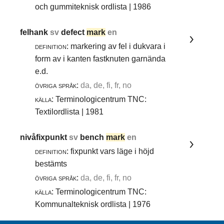
och gummiteknisk ordlista | 1986
felhank
sv
defect
mark
en
definition:
markering av fel i dukvara i
form av i kanten fastknuten garnända
e.d.
övriga språk:
da, de, fi, fr, no
källa:
Terminologicentrum TNC:
Textilordlista | 1981
nivåfixpunkt
sv
bench
mark
en
definition:
fixpunkt vars läge i höjd
bestämts
övriga språk:
da, de, fi, fr, no
källa:
Terminologicentrum TNC:
Kommunalteknisk ordlista | 1976