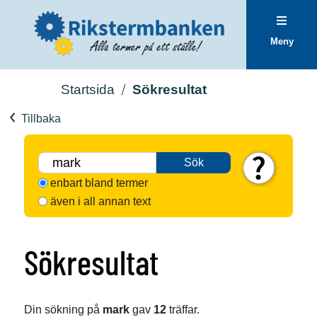
Meny
Startsida
Sökresultat
Tillbaka
Sök
enbart bland termer
även i all annan text
Sökresultat
Din sökning på
mark
gav
12
träffar.