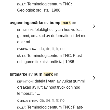
källa:
Terminologicentrum TNC:
Geologisk ordlista | 1988
avgasningsmärke
sv
bump
mark
en
definition:
felaktighet i ytan hos vulkat
gummi, orsakad av deformation i det mer
eller mi ...
övriga språk:
da, de, fi, fr, no
källa:
Terminologicentrum TNC: Plast-
och gummiteknisk ordlista | 1986
luftmärke
sv
burn
mark
en
definition:
defekt i ytan av vulkat gummi
orsakad av luft av högt tryck och hög
temperatur ...
övriga språk:
da, de, fi, fr, no
källa:
Terminologicentrum TNC: Plast-