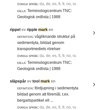
övriga språk:
da, de, es, fi, fr, no, ru
källa:
Terminologicentrum TNC:
Geologisk ordlista | 1988
rippel
sv
ripple
mark
en
definition:
vågliknande struktur på
sedimentyta, bildad genom
transportmediets rörelser
övriga språk:
da, de, es, fi, fr, no, ru
källa:
Terminologicentrum TNC:
Geologisk ordlista | 1988
släpspår
sv
tool
mark
en
definition:
fördjupning i sedimentyta
bildad genom att föremål, t.ex.
bergartspartikel ell ...
övriga språk:
da, de, es, fi, fr, no, ru