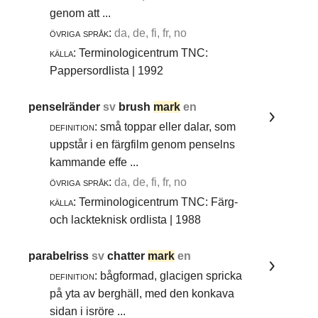
genom att ...
övriga språk:
da, de, fi, fr, no
källa:
Terminologicentrum TNC:
Pappersordlista | 1992
penselränder
sv
brush
mark
en
definition:
små toppar eller dalar, som
uppstår i en färgfilm genom penselns
kammande effe ...
övriga språk:
da, de, fi, fr, no
källa:
Terminologicentrum TNC: Färg-
och lackteknisk ordlista | 1988
parabelriss
sv
chatter
mark
en
definition:
bågformad, glacigen spricka
på yta av berghäll, med den konkava
sidan i isröre ...