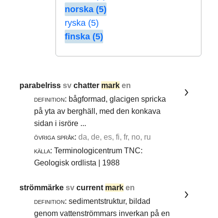
norska (5)
ryska (5)
finska (5)
parabelriss
sv
chatter
mark
en
definition:
bågformad, glacigen spricka
på yta av berghäll, med den konkava
sidan i isröre ...
övriga språk:
da, de, es, fi, fr, no, ru
källa:
Terminologicentrum TNC:
Geologisk ordlista | 1988
strömmärke
sv
current
mark
en
definition:
sedimentstruktur, bildad
genom vattenströmmars inverkan på en