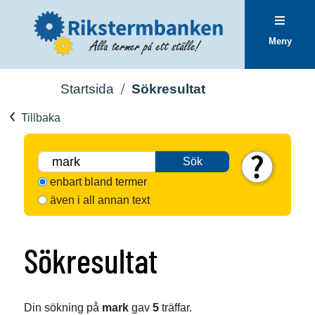
Meny
Startsida
Sökresultat
Tillbaka
Sök
enbart bland termer
även i all annan text
Sökresultat
Din sökning på
mark
gav
5
träffar.