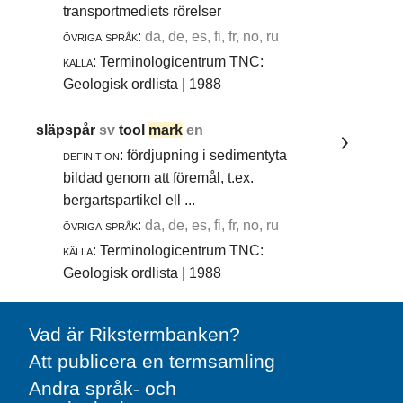
transportmediets rörelser
övriga språk:
da, de, es, fi, fr, no, ru
källa:
Terminologicentrum TNC:
Geologisk ordlista | 1988
släpspår
sv
tool
mark
en
definition:
fördjupning i sedimentyta
bildad genom att föremål, t.ex.
bergartspartikel ell ...
övriga språk:
da, de, es, fi, fr, no, ru
källa:
Terminologicentrum TNC:
Geologisk ordlista | 1988
Vad är Rikstermbanken?
Att publicera en termsamling
Andra språk- och