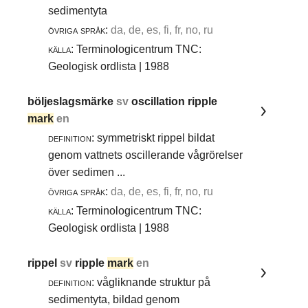
sedimentyta
övriga språk:
da, de, es, fi, fr, no, ru
källa:
Terminologicentrum TNC:
Geologisk ordlista | 1988
böljeslagsmärke
sv
oscillation ripple
mark
en
definition:
symmetriskt rippel bildat
genom vattnets oscillerande vågrörelser
över sedimen ...
övriga språk:
da, de, es, fi, fr, no, ru
källa:
Terminologicentrum TNC:
Geologisk ordlista | 1988
rippel
sv
ripple
mark
en
definition:
vågliknande struktur på
sedimentyta, bildad genom