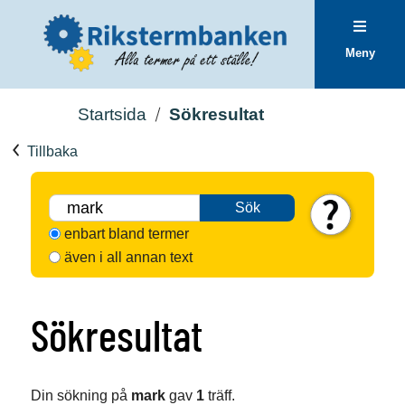
Meny
Startsida
Sökresultat
Tillbaka
Sök
enbart bland termer
även i all annan text
Sökresultat
Din sökning på
mark
gav
1
träff.