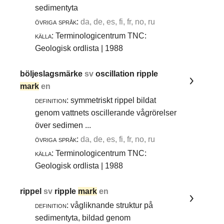
sedimentyta
övriga språk:
da, de, es, fi, fr, no, ru
källa:
Terminologicentrum TNC:
Geologisk ordlista | 1988
böljeslagsmärke
sv
oscillation ripple
mark
en
definition:
symmetriskt rippel bildat
genom vattnets oscillerande vågrörelser
över sedimen ...
övriga språk:
da, de, es, fi, fr, no, ru
källa:
Terminologicentrum TNC:
Geologisk ordlista | 1988
rippel
sv
ripple
mark
en
definition:
vågliknande struktur på
sedimentyta, bildad genom