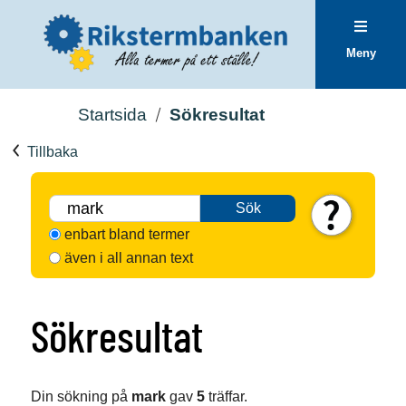
Meny
Startsida
Sökresultat
Tillbaka
Sök
enbart bland termer
även i all annan text
Sökresultat
Din sökning på
mark
gav
5
träffar.