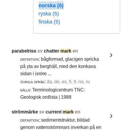
norska (5)
ryska (5)
finska (5)
parabelriss
sv
chatter
mark
en
definition:
bågformad, glacigen spricka
på yta av berghäll, med den konkava
sidan i isröre ...
övriga språk:
da, de, es, fi, fr, no, ru
källa:
Terminologicentrum TNC:
Geologisk ordlista | 1988
strömmärke
sv
current
mark
en
definition:
sedimentstruktur, bildad
genom vattenströmmars inverkan på en