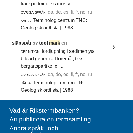
transportmediets rörelser
övriga språk:
da, de, es, fi, fr, no, ru
källa:
Terminologicentrum TNC:
Geologisk ordlista | 1988
släpspår
sv
tool
mark
en
definition:
fördjupning i sedimentyta
bildad genom att föremål, t.ex.
bergartspartikel ell ...
övriga språk:
da, de, es, fi, fr, no, ru
källa:
Terminologicentrum TNC:
Geologisk ordlista | 1988
Vad är Rikstermbanken?
Att publicera en termsamling
Andra språk- och