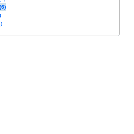
(6)
)
6)