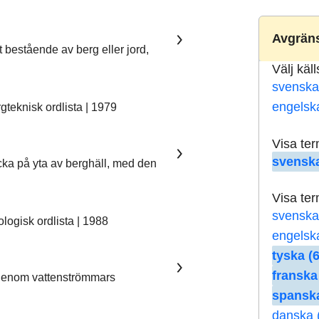
Avgräns
t bestående av berg eller jord,
Välj käl
svenska
engelsk
teknisk ordlista | 1979
Visa te
svenska
ka på yta av berghäll, med den
Visa te
svenska
ogisk ordlista | 1988
engelsk
tyska (6
franska
 genom vattenströmmars
spanska
danska 