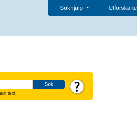
Sökhjälp
Utforska 
Sök
nan text