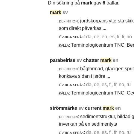
Din sökning på
mark
gav
6
träffar.
mark
sv
definition:
jordskorpans yttersta skik
som direkt påverkas ...
övriga språk:
da, de, en, es, fi, fr, no
källa:
Terminologicentrum TNC: Berg
parabelriss
sv
chatter
mark
en
definition:
bågformad, glacigen spric
konkava sidan i isröre ...
övriga språk:
da, de, es, fi, fr, no, ru
källa:
Terminologicentrum TNC: Geol
strömmärke
sv
current
mark
en
definition:
sedimentstruktur, bildad
inverkan på en sedimentyta
övriga språk:
da, de, es, fi, fr, no, ru