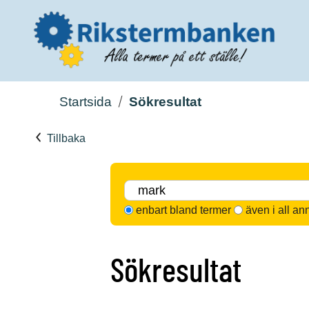
Startsida
Sökresultat
Tillbaka
enbart bland termer
även i all an
Sökresultat