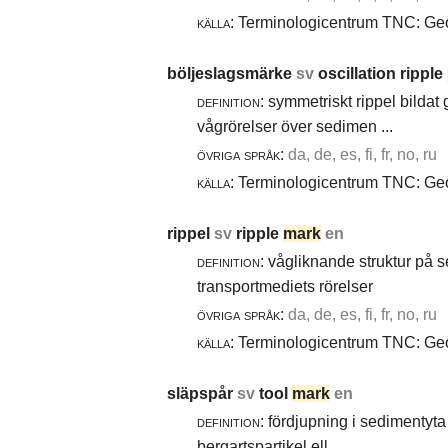
källa:
Terminologicentrum TNC: Geol
böljeslagsmärke
sv
oscillation ripple
definition:
symmetriskt rippel bildat
vågrörelser över sedimen ...
övriga språk:
da, de, es, fi, fr, no, ru
källa:
Terminologicentrum TNC: Geol
rippel
sv
ripple
mark
en
definition:
vågliknande struktur på 
transportmediets rörelser
övriga språk:
da, de, es, fi, fr, no, ru
källa:
Terminologicentrum TNC: Geol
släpspår
sv
tool
mark
en
definition:
fördjupning i sedimentyta 
bergartspartikel ell ...