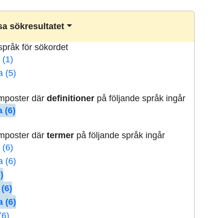
a sökresultatet
lspråk för sökordet
 (1)
a (5)
rmposter där
definitioner
på följande språk ingår
 (6)
rmposter där
termer
på följande språk ingår
 (6)
a (6)
)
 (6)
 (6)
(6)