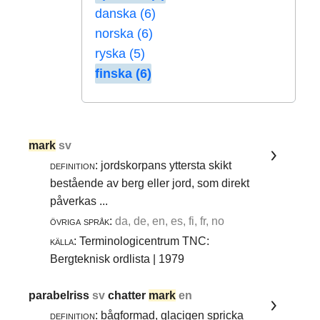
danska (6)
norska (6)
ryska (5)
finska (6)
mark
sv
definition:
jordskorpans yttersta skikt
bestående av berg eller jord, som direkt
påverkas ...
övriga språk:
da, de, en, es, fi, fr, no
källa:
Terminologicentrum TNC:
Bergteknisk ordlista | 1979
parabelriss
sv
chatter
mark
en
definition:
bågformad, glacigen spricka