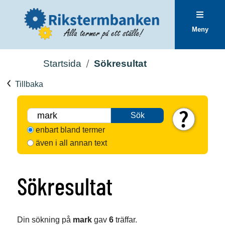
Meny
Startsida
Sökresultat
Tillbaka
Sök
enbart bland termer
även i all annan text
Sökresultat
Din sökning på
mark
gav
6
träffar.