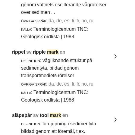
genom vattnets oscillerande vågrörelser
över sedimen ...
övriga språk:
da, de, es, fi, fr, no, ru
källa:
Terminologicentrum TNC:
Geologisk ordlista | 1988
rippel
sv
ripple
mark
en
definition:
vågliknande struktur på
sedimentyta, bildad genom
transportmediets rörelser
övriga språk:
da, de, es, fi, fr, no, ru
källa:
Terminologicentrum TNC:
Geologisk ordlista | 1988
släpspår
sv
tool
mark
en
definition:
fördjupning i sedimentyta
bildad genom att föremål, t.ex.