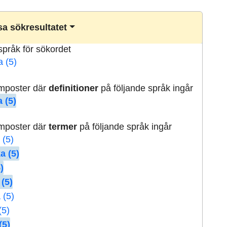
a sökresultatet
lspråk för sökordet
a (5)
rmposter där
definitioner
på följande språk ingår
 (5)
rmposter där
termer
på följande språk ingår
 (5)
a (5)
)
 (5)
 (5)
(5)
(5)