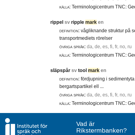
källa:
Terminologicentrum TNC: Geol
rippel
sv
ripple
mark
en
definition:
vågliknande struktur på 
transportmediets rörelser
övriga språk:
da, de, es, fi, fr, no, ru
källa:
Terminologicentrum TNC: Geol
släpspår
sv
tool
mark
en
definition:
fördjupning i sedimentyta 
bergartspartikel ell ...
övriga språk:
da, de, es, fi, fr, no, ru
källa:
Terminologicentrum TNC: Geol
Vad är
Rikstermbanken?