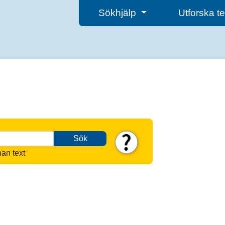
Sökhjälp
Utforska 
Sök
nan text