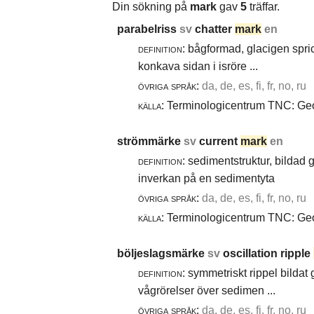
Din sökning på
mark
gav
5
träffar.
parabelriss
sv
chatter
mark
en
definition:
bågformad, glacigen spric
konkava sidan i isröre ...
övriga språk:
da, de, es, fi, fr, no, ru
källa:
Terminologicentrum TNC: Geol
strömmärke
sv
current
mark
en
definition:
sedimentstruktur, bildad
inverkan på en sedimentyta
övriga språk:
da, de, es, fi, fr, no, ru
källa:
Terminologicentrum TNC: Geol
böljeslagsmärke
sv
oscillation ripple
definition:
symmetriskt rippel bildat
vågrörelser över sedimen ...
övriga språk:
da, de, es, fi, fr, no, ru