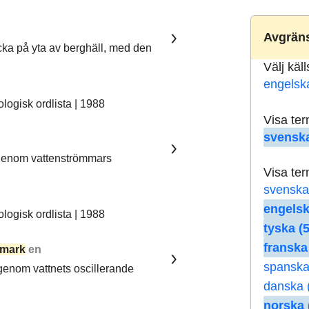
Avgräns
ka på yta av berghäll, med den
Välj käl
engelsk
ogisk ordlista | 1988
Visa te
svenska
 genom vattenströmmars
Visa te
svenska
engelsk
ogisk ordlista | 1988
tyska (5
franska
mark
en
spanska
 genom vattnets oscillerande
danska 
norska 