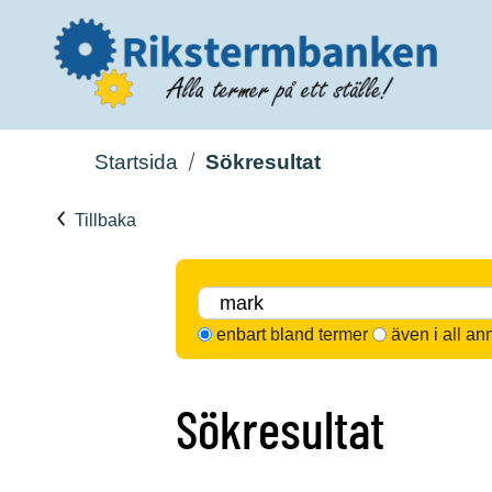
Startsida
Sökresultat
Tillbaka
enbart bland termer
även i all an
Sökresultat