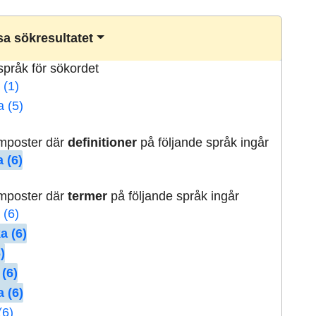
a sökresultatet
lspråk för sökordet
 (1)
a (5)
rmposter där
definitioner
på följande språk ingår
 (6)
rmposter där
termer
på följande språk ingår
 (6)
a (6)
)
 (6)
 (6)
(6)