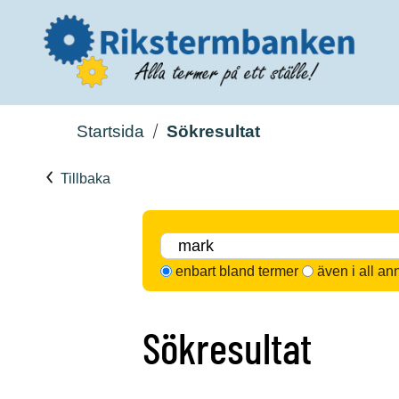
Startsida
Sökresultat
Tillbaka
enbart bland termer
även i all an
Sökresultat