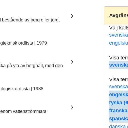
Avgräns
t bestående av berg eller jord,
Välj käl
svenska
engelsk
teknisk ordlista | 1979
Visa te
svenska
ka på yta av berghäll, med den
Visa te
svenska
ogisk ordlista | 1988
engelsk
tyska (6
franska
 genom vattenströmmars
spanska
danska 