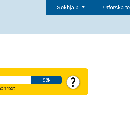
Sökhjälp
Utforska 
Sök
nan text