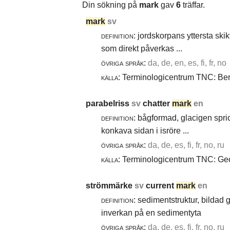
Din sökning på
mark
gav
6
träffar.
mark
sv
definition:
jordskorpans yttersta skik
som direkt påverkas ...
övriga språk:
da, de, en, es, fi, fr, no
källa:
Terminologicentrum TNC: Berg
parabelriss
sv
chatter
mark
en
definition:
bågformad, glacigen spric
konkava sidan i isröre ...
övriga språk:
da, de, es, fi, fr, no, ru
källa:
Terminologicentrum TNC: Geol
strömmärke
sv
current
mark
en
definition:
sedimentstruktur, bildad
inverkan på en sedimentyta
övriga språk:
da, de, es, fi, fr, no, ru