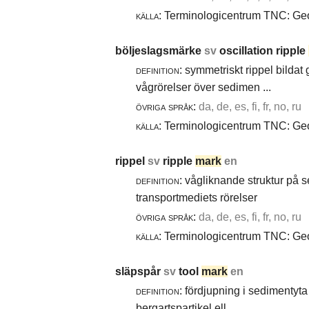
källa:
Terminologicentrum TNC: Geol
böljeslagsmärke
sv
oscillation ripple
definition:
symmetriskt rippel bildat
vågrörelser över sedimen ...
övriga språk:
da, de, es, fi, fr, no, ru
källa:
Terminologicentrum TNC: Geol
rippel
sv
ripple
mark
en
definition:
vågliknande struktur på 
transportmediets rörelser
övriga språk:
da, de, es, fi, fr, no, ru
källa:
Terminologicentrum TNC: Geol
släpspår
sv
tool
mark
en
definition:
fördjupning i sedimentyta 
bergartspartikel ell ...