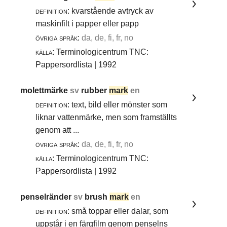
definition:
kvarstående avtryck av
maskinfilt i papper eller papp
övriga språk:
da, de, fi, fr, no
källa:
Terminologicentrum TNC:
Pappersordlista | 1992
molettmärke
sv
rubber
mark
en
definition:
text, bild eller mönster som
liknar vattenmärke, men som framställts
genom att ...
övriga språk:
da, de, fi, fr, no
källa:
Terminologicentrum TNC:
Pappersordlista | 1992
penselränder
sv
brush
mark
en
definition:
små toppar eller dalar, som
uppstår i en färgfilm genom penselns