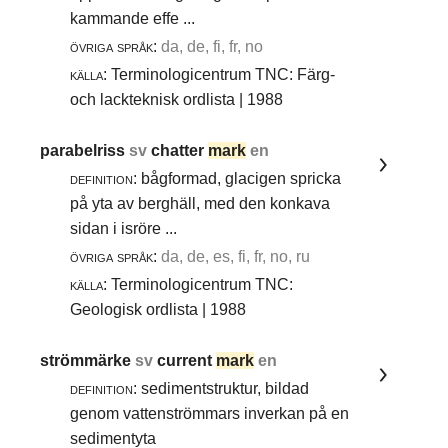
kammande effe ...
övriga språk:
da, de, fi, fr, no
källa:
Terminologicentrum TNC: Färg-
och lackteknisk ordlista | 1988
parabelriss
sv
chatter
mark
en
definition:
bågformad, glacigen spricka
på yta av berghäll, med den konkava
sidan i isröre ...
övriga språk:
da, de, es, fi, fr, no, ru
källa:
Terminologicentrum TNC:
Geologisk ordlista | 1988
strömmärke
sv
current
mark
en
definition:
sedimentstruktur, bildad
genom vattenströmmars inverkan på en
sedimentyta