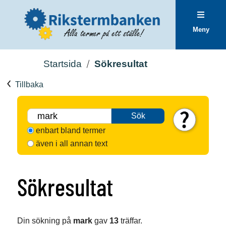
Meny
Startsida
Sökresultat
Tillbaka
Sök
enbart bland termer
även i all annan text
Sökresultat
Din sökning på
mark
gav
13
träffar.