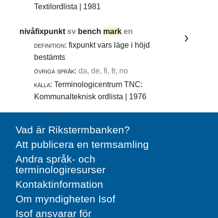
Textilordlista | 1981
nivåfixpunkt
sv
bench
mark
en
definition:
fixpunkt vars läge i höjd
bestämts
övriga språk:
da, de, fi, fr, no
källa:
Terminologicentrum TNC:
Kommunalteknisk ordlista | 1976
Vad är Rikstermbanken?
Att publicera en termsamling
Andra språk- och
terminologiresurser
Kontaktinformation
Om myndigheten Isof
Isof ansvarar för