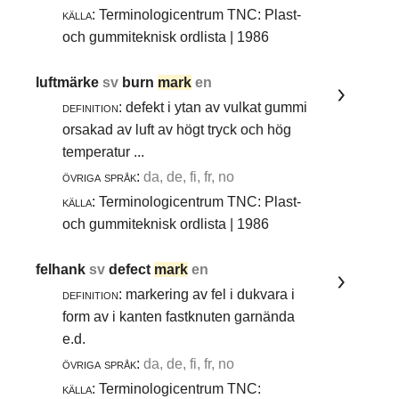
källa:
Terminologicentrum TNC: Plast-
och gummiteknisk ordlista | 1986
luftmärke
sv
burn
mark
en
definition:
defekt i ytan av vulkat gummi
orsakad av luft av högt tryck och hög
temperatur ...
övriga språk:
da, de, fi, fr, no
källa:
Terminologicentrum TNC: Plast-
och gummiteknisk ordlista | 1986
felhank
sv
defect
mark
en
definition:
markering av fel i dukvara i
form av i kanten fastknuten garnända
e.d.
övriga språk:
da, de, fi, fr, no
källa:
Terminologicentrum TNC: