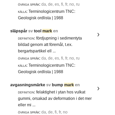
övriga språk:
da, de, es, fi, fr, no, ru
källa:
Terminologicentrum TNC:
Geologisk ordlista | 1988
släpspår
sv
tool
mark
en
definition:
fördjupning i sedimentyta
bildad genom att föremål, t.ex.
bergartspartikel ell ...
övriga språk:
da, de, es, fi, fr, no, ru
källa:
Terminologicentrum TNC:
Geologisk ordlista | 1988
avgasningsmärke
sv
bump
mark
en
definition:
felaktighet i ytan hos vulkat
gummi, orsakad av deformation i det mer
eller mi ...
övriga språk:
da, de, fi, fr, no