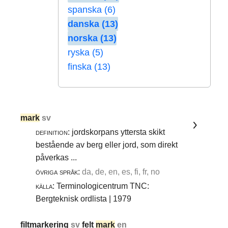
spanska (6)
danska (13)
norska (13)
ryska (5)
finska (13)
mark
sv
definition:
jordskorpans yttersta skikt
bestående av berg eller jord, som direkt
påverkas ...
övriga språk:
da, de, en, es, fi, fr, no
källa:
Terminologicentrum TNC:
Bergteknisk ordlista | 1979
filtmarkering
sv
felt
mark
en