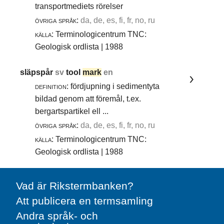
transportmediets rörelser
övriga språk:
da, de, es, fi, fr, no, ru
källa:
Terminologicentrum TNC:
Geologisk ordlista | 1988
släpspår
sv
tool
mark
en
definition:
fördjupning i sedimentyta
bildad genom att föremål, t.ex.
bergartspartikel ell ...
övriga språk:
da, de, es, fi, fr, no, ru
källa:
Terminologicentrum TNC:
Geologisk ordlista | 1988
Vad är Rikstermbanken?
Att publicera en termsamling
Andra språk- och