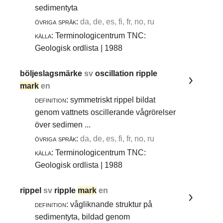
sedimentyta
övriga språk:
da, de, es, fi, fr, no, ru
källa:
Terminologicentrum TNC:
Geologisk ordlista | 1988
böljeslagsmärke
sv
oscillation ripple
mark
en
definition:
symmetriskt rippel bildat
genom vattnets oscillerande vågrörelser
över sedimen ...
övriga språk:
da, de, es, fi, fr, no, ru
källa:
Terminologicentrum TNC:
Geologisk ordlista | 1988
rippel
sv
ripple
mark
en
definition:
vågliknande struktur på
sedimentyta, bildad genom