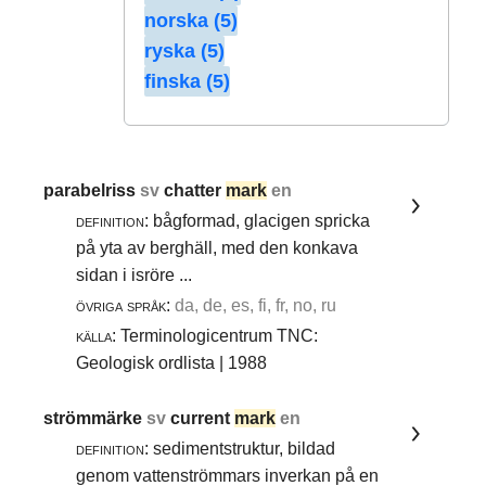
norska (5)
ryska (5)
finska (5)
parabelriss
sv
chatter
mark
en
definition:
bågformad, glacigen spricka
på yta av berghäll, med den konkava
sidan i isröre ...
övriga språk:
da, de, es, fi, fr, no, ru
källa:
Terminologicentrum TNC:
Geologisk ordlista | 1988
strömmärke
sv
current
mark
en
definition:
sedimentstruktur, bildad
genom vattenströmmars inverkan på en