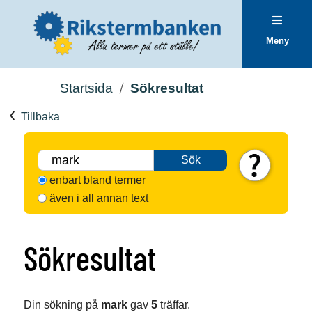
Meny
Startsida
Sökresultat
Tillbaka
Sök
enbart bland termer
även i all annan text
Sökresultat
Din sökning på
mark
gav
5
träffar.