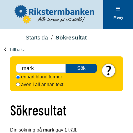
Meny
Startsida
Sökresultat
Tillbaka
Sök
enbart bland termer
även i all annan text
Sökresultat
Din sökning på
mark
gav
1
träff.