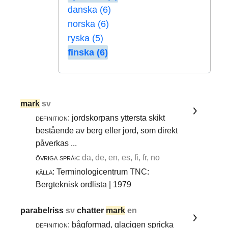
danska (6)
norska (6)
ryska (5)
finska (6)
mark
sv
definition:
jordskorpans yttersta skikt
bestående av berg eller jord, som direkt
påverkas ...
övriga språk:
da, de, en, es, fi, fr, no
källa:
Terminologicentrum TNC:
Bergteknisk ordlista | 1979
parabelriss
sv
chatter
mark
en
definition:
bågformad, glacigen spricka