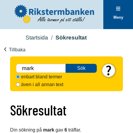
Meny
Startsida
Sökresultat
Tillbaka
Sök
enbart bland termer
även i all annan text
Sökresultat
Din sökning på
mark
gav
6
träffar.