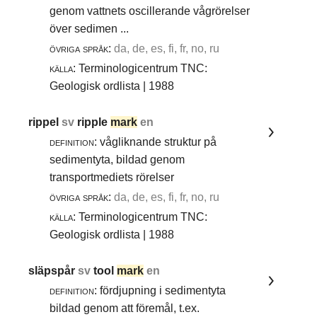
genom vattnets oscillerande vågrörelser
över sedimen ...
övriga språk:
da, de, es, fi, fr, no, ru
källa:
Terminologicentrum TNC:
Geologisk ordlista | 1988
rippel
sv
ripple
mark
en
definition:
vågliknande struktur på
sedimentyta, bildad genom
transportmediets rörelser
övriga språk:
da, de, es, fi, fr, no, ru
källa:
Terminologicentrum TNC:
Geologisk ordlista | 1988
släpspår
sv
tool
mark
en
definition:
fördjupning i sedimentyta
bildad genom att föremål, t.ex.