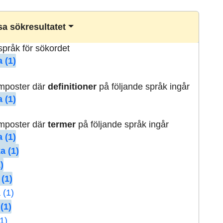
a sökresultatet
lspråk för sökordet
 (1)
rmposter där
definitioner
på följande språk ingår
 (1)
rmposter där
termer
på följande språk ingår
 (1)
a (1)
)
 (1)
 (1)
(1)
1)