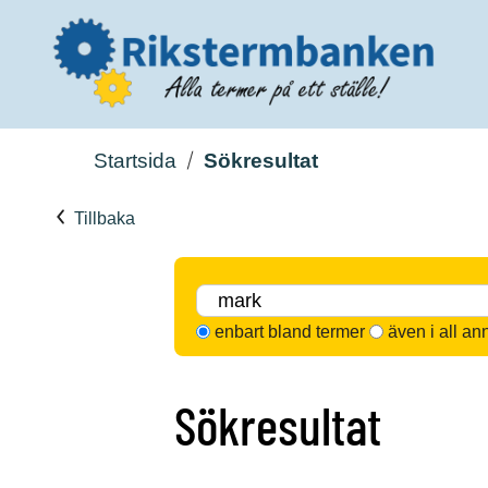
Startsida
Sökresultat
Tillbaka
enbart bland termer
även i all an
Sökresultat