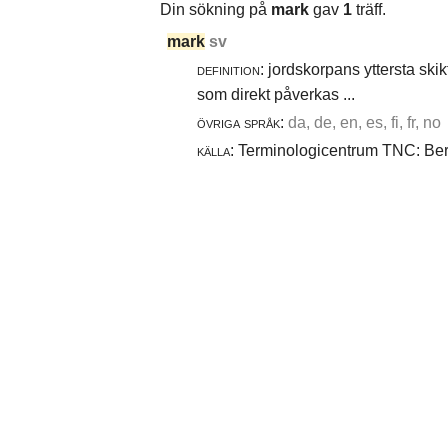
Din sökning på
mark
gav
1
träff.
mark
sv
definition:
jordskorpans yttersta skik
som direkt påverkas ...
övriga språk:
da, de, en, es, fi, fr, no
källa:
Terminologicentrum TNC: Berg