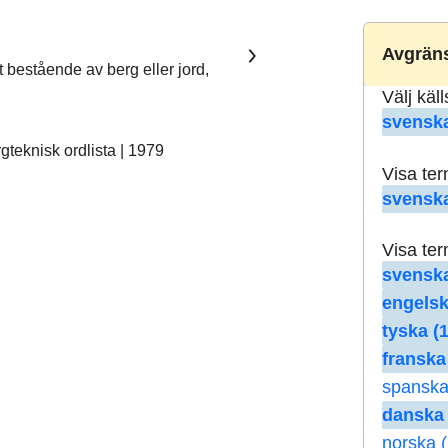
Avgräns
t bestående av berg eller jord,
Välj käl
svenska
teknisk ordlista | 1979
Visa te
svenska
Visa te
svenska
engelsk
tyska (1
franska
spanska
danska 
norska (