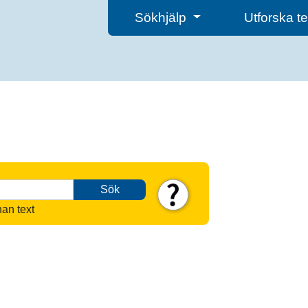
Sökhjälp
Utforska 
Sök
nan text