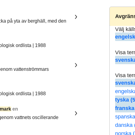
Avgräns
ka på yta av berghäll, med den
Välj käl
engelsk
ogisk ordlista | 1988
Visa te
svenska
 genom vattenströmmars
Visa te
svenska
engelsk
ogisk ordlista | 1988
tyska (5
franska
mark
en
spanska
 genom vattnets oscillerande
danska 
norska (