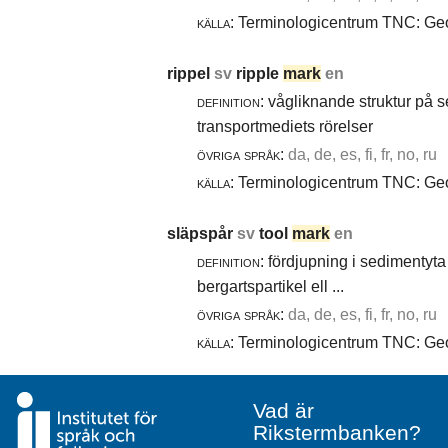
källa:
Terminologicentrum TNC: Geol
rippel
sv
ripple
mark
en
definition:
vågliknande struktur på 
transportmediets rörelser
övriga språk:
da, de, es, fi, fr, no, ru
källa:
Terminologicentrum TNC: Geol
släpspår
sv
tool
mark
en
definition:
fördjupning i sedimentyta 
bergartspartikel ell ...
övriga språk:
da, de, es, fi, fr, no, ru
källa:
Terminologicentrum TNC: Geol
Vad är
Rikstermbanken?