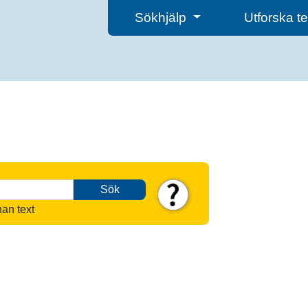
Sökhjälp
Utforska 
Sök
nan text