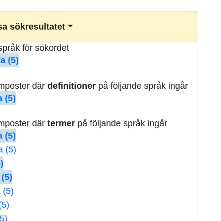
a sökresultatet
lspråk för sökordet
a (5)
rmposter där
definitioner
på följande språk ingår
 (5)
rmposter där
termer
på följande språk ingår
 (5)
a (5)
)
 (5)
 (5)
(5)
5)