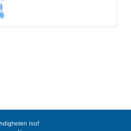
)
5)
digheten Isof