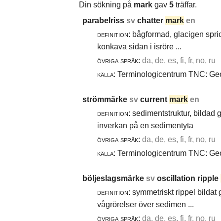
Din sökning på
mark
gav
5
träffar.
parabelriss
sv
chatter
mark
en
definition:
bågformad, glacigen spric
konkava sidan i isröre ...
övriga språk:
da, de, es, fi, fr, no, ru
källa:
Terminologicentrum TNC: Geol
strömmärke
sv
current
mark
en
definition:
sedimentstruktur, bildad
inverkan på en sedimentyta
övriga språk:
da, de, es, fi, fr, no, ru
källa:
Terminologicentrum TNC: Geol
böljeslagsmärke
sv
oscillation ripple
definition:
symmetriskt rippel bildat
vågrörelser över sedimen ...
övriga språk:
da, de, es, fi, fr, no, ru