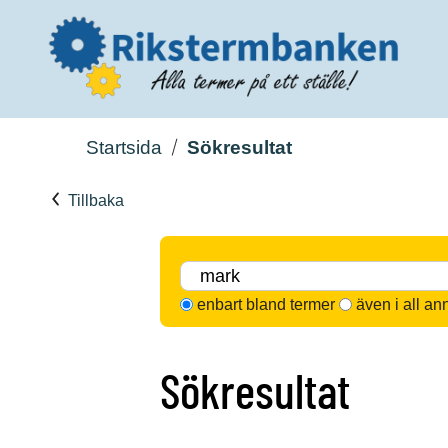
Startsida
Sökresultat
Tillbaka
enbart bland termer
även i all an
Sökresultat