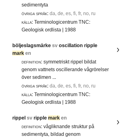
sedimentyta
övriga språk:
da, de, es, fi, fr, no, ru
källa:
Terminologicentrum TNC:
Geologisk ordlista | 1988
böljeslagsmärke
sv
oscillation ripple
mark
en
definition:
symmetriskt rippel bildat
genom vattnets oscillerande vågrörelser
över sedimen ...
övriga språk:
da, de, es, fi, fr, no, ru
källa:
Terminologicentrum TNC:
Geologisk ordlista | 1988
rippel
sv
ripple
mark
en
definition:
vågliknande struktur på
sedimentyta, bildad genom