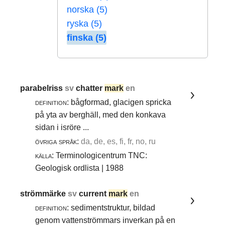
norska (5)
ryska (5)
finska (5)
parabelriss
sv
chatter
mark
en
definition:
bågformad, glacigen spricka
på yta av berghäll, med den konkava
sidan i isröre ...
övriga språk:
da, de, es, fi, fr, no, ru
källa:
Terminologicentrum TNC:
Geologisk ordlista | 1988
strömmärke
sv
current
mark
en
definition:
sedimentstruktur, bildad
genom vattenströmmars inverkan på en