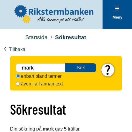
Meny
Startsida
Sökresultat
Tillbaka
Sök
enbart bland termer
även i all annan text
Sökresultat
Din sökning på
mark
gav
5
träffar.