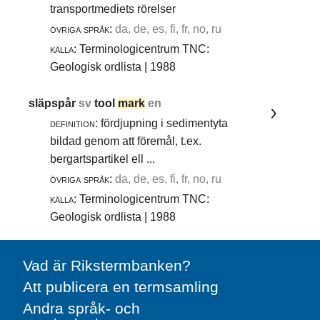
transportmediets rörelser
övriga språk:
da, de, es, fi, fr, no, ru
källa:
Terminologicentrum TNC:
Geologisk ordlista | 1988
släpspår
sv
tool
mark
en
definition:
fördjupning i sedimentyta
bildad genom att föremål, t.ex.
bergartspartikel ell ...
övriga språk:
da, de, es, fi, fr, no, ru
källa:
Terminologicentrum TNC:
Geologisk ordlista | 1988
Vad är Rikstermbanken?
Att publicera en termsamling
Andra språk- och