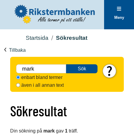
Meny
Startsida
Sökresultat
Tillbaka
Sök
enbart bland termer
även i all annan text
Sökresultat
Din sökning på
mark
gav
1
träff.