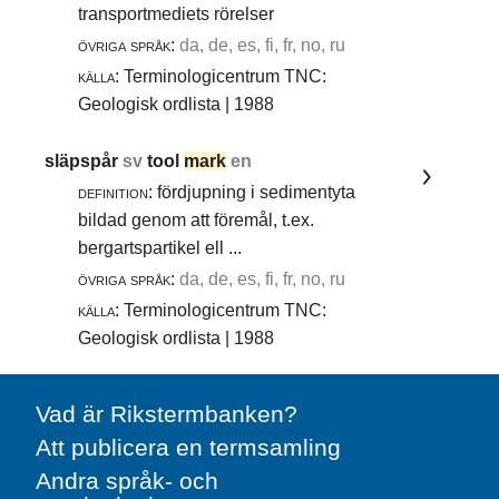
transportmediets rörelser
övriga språk:
da, de, es, fi, fr, no, ru
källa:
Terminologicentrum TNC:
Geologisk ordlista | 1988
släpspår
sv
tool
mark
en
definition:
fördjupning i sedimentyta
bildad genom att föremål, t.ex.
bergartspartikel ell ...
övriga språk:
da, de, es, fi, fr, no, ru
källa:
Terminologicentrum TNC:
Geologisk ordlista | 1988
Vad är Rikstermbanken?
Att publicera en termsamling
Andra språk- och