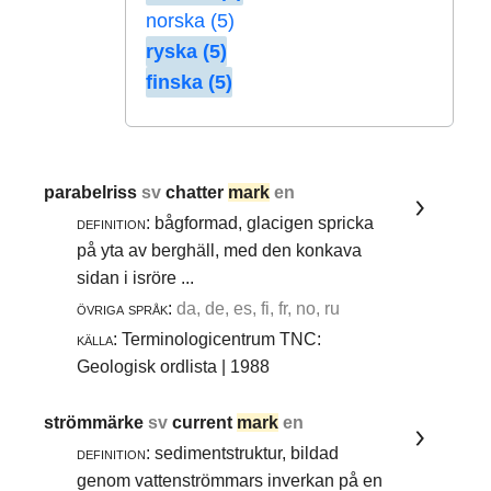
norska (5)
ryska (5)
finska (5)
parabelriss
sv
chatter
mark
en
definition:
bågformad, glacigen spricka
på yta av berghäll, med den konkava
sidan i isröre ...
övriga språk:
da, de, es, fi, fr, no, ru
källa:
Terminologicentrum TNC:
Geologisk ordlista | 1988
strömmärke
sv
current
mark
en
definition:
sedimentstruktur, bildad
genom vattenströmmars inverkan på en