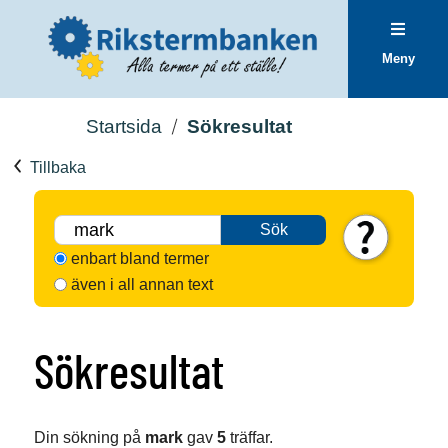
Meny
Startsida
Sökresultat
Tillbaka
Sök
enbart bland termer
även i all annan text
Sökresultat
Din sökning på
mark
gav
5
träffar.