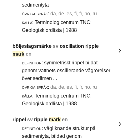
sedimentyta
övriga språk:
da, de, es, fi, fr, no, ru
källa:
Terminologicentrum TNC:
Geologisk ordlista | 1988
böljeslagsmärke
sv
oscillation ripple
mark
en
definition:
symmetriskt rippel bildat
genom vattnets oscillerande vågrörelser
över sedimen ...
övriga språk:
da, de, es, fi, fr, no, ru
källa:
Terminologicentrum TNC:
Geologisk ordlista | 1988
rippel
sv
ripple
mark
en
definition:
vågliknande struktur på
sedimentyta, bildad genom