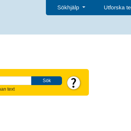
Sökhjälp
Utforska 
Sök
nan text