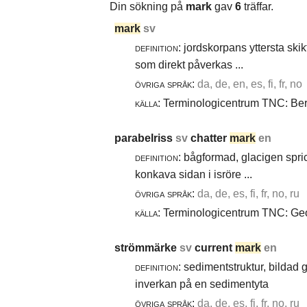
Din sökning på
mark
gav
6
träffar.
mark
sv
definition:
jordskorpans yttersta skik
som direkt påverkas ...
övriga språk:
da, de, en, es, fi, fr, no
källa:
Terminologicentrum TNC: Berg
parabelriss
sv
chatter
mark
en
definition:
bågformad, glacigen spric
konkava sidan i isröre ...
övriga språk:
da, de, es, fi, fr, no, ru
källa:
Terminologicentrum TNC: Geol
strömmärke
sv
current
mark
en
definition:
sedimentstruktur, bildad
inverkan på en sedimentyta
övriga språk:
da, de, es, fi, fr, no, ru