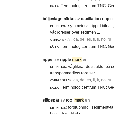
källa:
Terminologicentrum TNC: Geol
böljeslagsmärke
sv
oscillation ripple
definition:
symmetriskt rippel bildat
vågrörelser över sedimen ...
övriga språk:
da, de, es, fi, fr, no, ru
källa:
Terminologicentrum TNC: Geol
rippel
sv
ripple
mark
en
definition:
vågliknande struktur på 
transportmediets rörelser
övriga språk:
da, de, es, fi, fr, no, ru
källa:
Terminologicentrum TNC: Geol
släpspår
sv
tool
mark
en
definition:
fördjupning i sedimentyta 
bergartspartikel ell ...