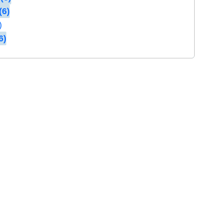
(6)
)
6)