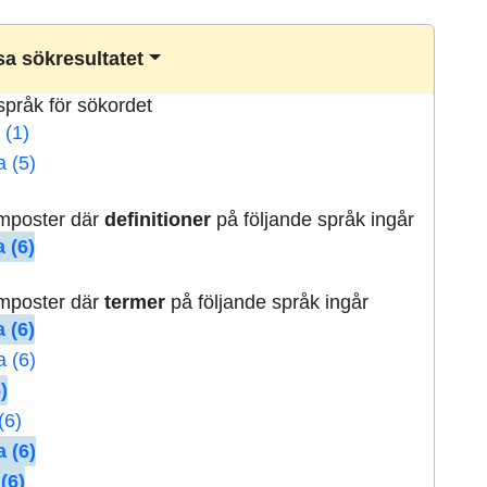
a sökresultatet
lspråk för sökordet
 (1)
a (5)
rmposter där
definitioner
på följande språk ingår
 (6)
rmposter där
termer
på följande språk ingår
 (6)
a (6)
)
(6)
 (6)
(6)