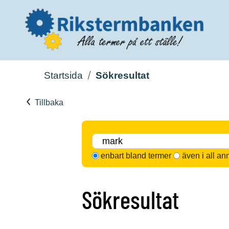
Startsida
Sökresultat
Tillbaka
enbart bland termer
även i all an
Sökresultat