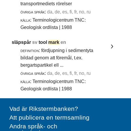
transportmediets rörelser
övriga språk:
da, de, es, fi, fr, no, ru
källa:
Terminologicentrum TNC:
Geologisk ordlista | 1988
släpspår
sv
tool
mark
en
definition:
fördjupning i sedimentyta
bildad genom att föremål, t.ex.
bergartspartikel ell ...
övriga språk:
da, de, es, fi, fr, no, ru
källa:
Terminologicentrum TNC:
Geologisk ordlista | 1988
Vad är Rikstermbanken?
Att publicera en termsamling
Andra språk- och