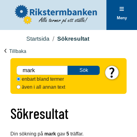
Meny
Startsida
Sökresultat
Tillbaka
Sök
enbart bland termer
även i all annan text
Sökresultat
Din sökning på
mark
gav
5
träffar.