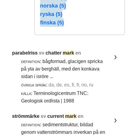
norska (5)
ryska (5)
finska (5)
parabelriss
sv
chatter
mark
en
definition:
bågformad, glacigen spricka
på yta av berghäll, med den konkava
sidan i isröre ...
övriga språk:
da, de, es, fi, fr, no, ru
källa:
Terminologicentrum TNC:
Geologisk ordlista | 1988
strömmärke
sv
current
mark
en
definition:
sedimentstruktur, bildad
genom vattenströmmars inverkan på en