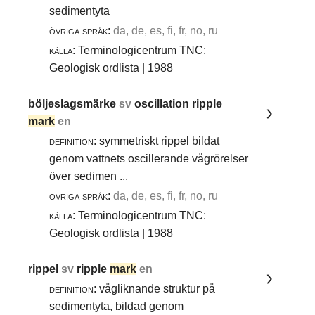
sedimentyta
övriga språk:
da, de, es, fi, fr, no, ru
källa:
Terminologicentrum TNC:
Geologisk ordlista | 1988
böljeslagsmärke
sv
oscillation ripple
mark
en
definition:
symmetriskt rippel bildat
genom vattnets oscillerande vågrörelser
över sedimen ...
övriga språk:
da, de, es, fi, fr, no, ru
källa:
Terminologicentrum TNC:
Geologisk ordlista | 1988
rippel
sv
ripple
mark
en
definition:
vågliknande struktur på
sedimentyta, bildad genom