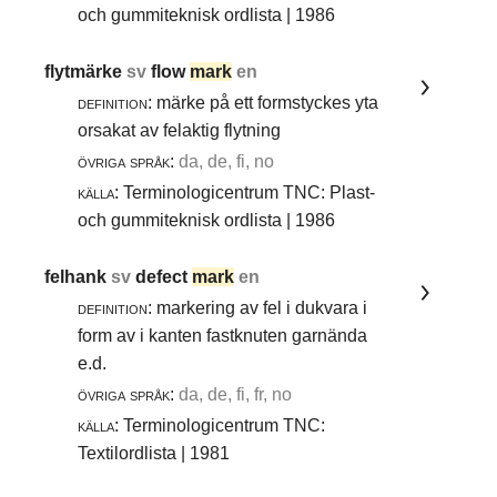
och gummiteknisk ordlista | 1986
flytmärke
sv
flow
mark
en
definition:
märke på ett formstyckes yta
orsakat av felaktig flytning
övriga språk:
da, de, fi, no
källa:
Terminologicentrum TNC: Plast-
och gummiteknisk ordlista | 1986
felhank
sv
defect
mark
en
definition:
markering av fel i dukvara i
form av i kanten fastknuten garnända
e.d.
övriga språk:
da, de, fi, fr, no
källa:
Terminologicentrum TNC:
Textilordlista | 1981