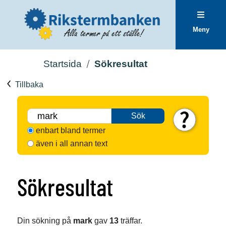
Meny
Startsida
Sökresultat
Tillbaka
Sök
enbart bland termer
även i all annan text
Sökresultat
Din sökning på
mark
gav
13
träffar.