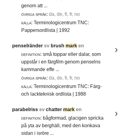
genom att ...
övriga språk:
da, de, fi, fr, no
källa:
Terminologicentrum TNC:
Pappersordlista | 1992
penselränder
sv
brush
mark
en
definition:
små toppar eller dalar, som
uppstår i en färgfilm genom penselns
kammande effe ...
övriga språk:
da, de, fi, fr, no
källa:
Terminologicentrum TNC: Färg-
och lackteknisk ordlista | 1988
parabelriss
sv
chatter
mark
en
definition:
bågformad, glacigen spricka
på yta av berghäll, med den konkava
sidan i isröre ...