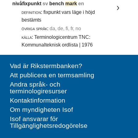
nivåfixpunkt
sv
bench
mark
en
definition:
fixpunkt vars läge i höjd
bestämts
övriga språk:
da, de, fi, fr, no
källa:
Terminologicentrum TNC:
Kommunalteknisk ordlista | 1976
Vad är Rikstermbanken?
Att publicera en termsamling
Andra språk- och
terminologiresurser
Kontaktinformation
Om myndigheten Isof
Isof ansvarar för
Tillgänglighetsredogörelse