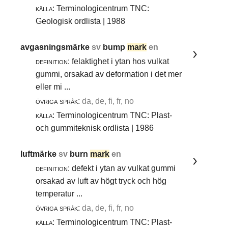
källa:
Terminologicentrum TNC:
Geologisk ordlista | 1988
avgasningsmärke
sv
bump
mark
en
definition:
felaktighet i ytan hos vulkat
gummi, orsakad av deformation i det mer
eller mi ...
övriga språk:
da, de, fi, fr, no
källa:
Terminologicentrum TNC: Plast-
och gummiteknisk ordlista | 1986
luftmärke
sv
burn
mark
en
definition:
defekt i ytan av vulkat gummi
orsakad av luft av högt tryck och hög
temperatur ...
övriga språk:
da, de, fi, fr, no
källa:
Terminologicentrum TNC: Plast-