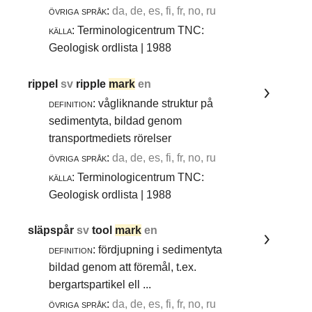
övriga språk:
da, de, es, fi, fr, no, ru
källa:
Terminologicentrum TNC:
Geologisk ordlista | 1988
rippel
sv
ripple
mark
en
definition:
vågliknande struktur på
sedimentyta, bildad genom
transportmediets rörelser
övriga språk:
da, de, es, fi, fr, no, ru
källa:
Terminologicentrum TNC:
Geologisk ordlista | 1988
släpspår
sv
tool
mark
en
definition:
fördjupning i sedimentyta
bildad genom att föremål, t.ex.
bergartspartikel ell ...
övriga språk:
da, de, es, fi, fr, no, ru