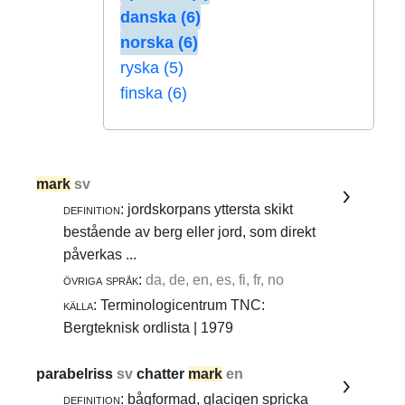
danska (6)
norska (6)
ryska (5)
finska (6)
mark
sv
definition:
jordskorpans yttersta skikt
bestående av berg eller jord, som direkt
påverkas ...
övriga språk:
da, de, en, es, fi, fr, no
källa:
Terminologicentrum TNC:
Bergteknisk ordlista | 1979
parabelriss
sv
chatter
mark
en
definition:
bågformad, glacigen spricka