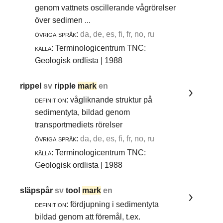
genom vattnets oscillerande vågrörelser
över sedimen ...
övriga språk:
da, de, es, fi, fr, no, ru
källa:
Terminologicentrum TNC:
Geologisk ordlista | 1988
rippel
sv
ripple
mark
en
definition:
vågliknande struktur på
sedimentyta, bildad genom
transportmediets rörelser
övriga språk:
da, de, es, fi, fr, no, ru
källa:
Terminologicentrum TNC:
Geologisk ordlista | 1988
släpspår
sv
tool
mark
en
definition:
fördjupning i sedimentyta
bildad genom att föremål, t.ex.