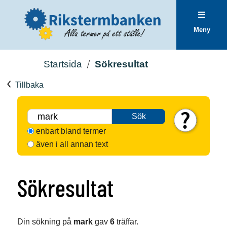
Meny
Startsida
Sökresultat
Tillbaka
Sök
enbart bland termer
även i all annan text
Sökresultat
Din sökning på
mark
gav
6
träffar.