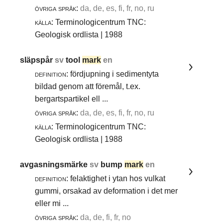
övriga språk:
da, de, es, fi, fr, no, ru
källa:
Terminologicentrum TNC:
Geologisk ordlista | 1988
släpspår
sv
tool
mark
en
definition:
fördjupning i sedimentyta
bildad genom att föremål, t.ex.
bergartspartikel ell ...
övriga språk:
da, de, es, fi, fr, no, ru
källa:
Terminologicentrum TNC:
Geologisk ordlista | 1988
avgasningsmärke
sv
bump
mark
en
definition:
felaktighet i ytan hos vulkat
gummi, orsakad av deformation i det mer
eller mi ...
övriga språk:
da, de, fi, fr, no