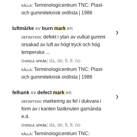
källa:
Terminologicentrum TNC: Plast-
och gummiteknisk ordlista | 1986
luftmärke
sv
burn
mark
en
definition:
defekt i ytan av vulkat gummi
orsakad av luft av högt tryck och hög
temperatur ...
övriga språk:
da, de, fi, fr, no
källa:
Terminologicentrum TNC: Plast-
och gummiteknisk ordlista | 1986
felhank
sv
defect
mark
en
definition:
markering av fel i dukvara i
form av i kanten fastknuten garnända
e.d.
övriga språk:
da, de, fi, fr, no
källa:
Terminologicentrum TNC: