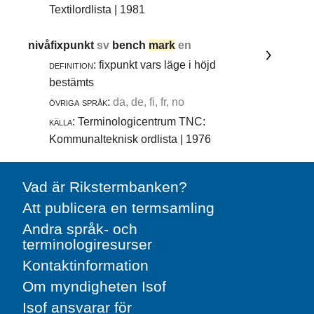
Textilordlista | 1981
nivåfixpunkt
sv
bench
mark
en
definition:
fixpunkt vars läge i höjd
bestämts
övriga språk:
da, de, fi, fr, no
källa:
Terminologicentrum TNC:
Kommunalteknisk ordlista | 1976
Vad är Rikstermbanken?
Att publicera en termsamling
Andra språk- och
terminologiresurser
Kontaktinformation
Om myndigheten Isof
Isof ansvarar för