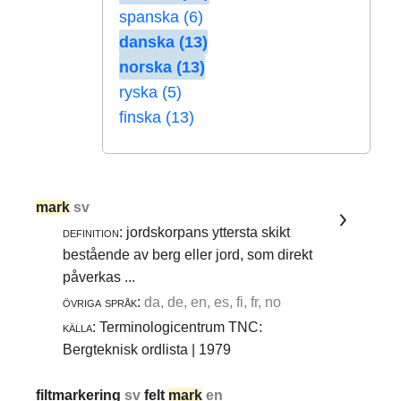
spanska (6)
danska (13)
norska (13)
ryska (5)
finska (13)
mark
sv
definition:
jordskorpans yttersta skikt
bestående av berg eller jord, som direkt
påverkas ...
övriga språk:
da, de, en, es, fi, fr, no
källa:
Terminologicentrum TNC:
Bergteknisk ordlista | 1979
filtmarkering
sv
felt
mark
en