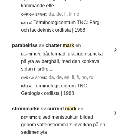
kammande effe ...
övriga språk:
da, de, fi, fr, no
källa:
Terminologicentrum TNC: Färg-
och lackteknisk ordlista | 1988
parabelriss
sv
chatter
mark
en
definition:
bågformad, glacigen spricka
på yta av berghäll, med den konkava
sidan i isröre ...
övriga språk:
da, de, es, fi, fr, no, ru
källa:
Terminologicentrum TNC:
Geologisk ordlista | 1988
strömmärke
sv
current
mark
en
definition:
sedimentstruktur, bildad
genom vattenströmmars inverkan på en
sedimentyta