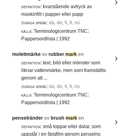
definition:
kvarstående avtryck av
maskinfilt i papper eller papp
övriga språk:
da, de, fi, fr, no
källa:
Terminologicentrum TNC:
Pappersordlista | 1992
molettmärke
sv
rubber
mark
en
definition:
text, bild eller mönster som
liknar vattenmärke, men som framställts
genom att ...
övriga språk:
da, de, fi, fr, no
källa:
Terminologicentrum TNC:
Pappersordlista | 1992
penselränder
sv
brush
mark
en
definition:
små toppar eller dalar, som
uppstår i en färgfilm genom penselns