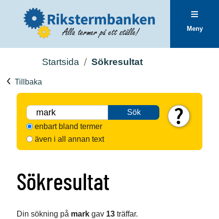
Meny
Startsida
Sökresultat
Tillbaka
Sök
enbart bland termer
även i all annan text
Sökresultat
Din sökning på
mark
gav
13
träffar.