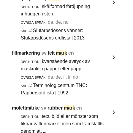
definition:
skålformad fördjupning
inhuggen i sten
övriga språk:
da, de, no
källa:
Slutarpsdösens vänner:
Slutarpsdösens ordlista | 2013
filtmarkering
sv
felt
mark
en
definition:
kvarstående avtryck av
maskinfilt i papper eller papp
övriga språk:
da, de, fi, fr, no
källa:
Terminologicentrum TNC:
Pappersordlista | 1992
molettmärke
sv
rubber
mark
en
definition:
text, bild eller mönster som
liknar vattenmärke, men som framställts
genom att ...