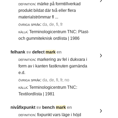
definition:
märke på formtillverkad
produkt bildat där två eller flera
materialströmmar fl ...
övriga språk:
da, de, fi, fr
källa:
Terminologicentrum TNC: Plast-
och gummiteknisk ordlista | 1986
felhank
sv
defect
mark
en
definition:
markering av fel i dukvara i
form av i kanten fastknuten garnända
e.d.
övriga språk:
da, de, fi, fr, no
källa:
Terminologicentrum TNC:
Textilordlista | 1981
nivåfixpunkt
sv
bench
mark
en
definition:
fixpunkt vars läge i höjd