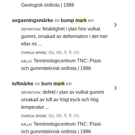
Geologisk ordlista | 1988
avgasningsmärke
sv
bump
mark
en
definition:
felaktighet i ytan hos vulkat
gummi, orsakad av deformation i det mer
eller mi ...
övriga språk:
da, de, fi, fr, no
källa:
Terminologicentrum TNC: Plast-
och gummiteknisk ordlista | 1986
luftmärke
sv
burn
mark
en
definition:
defekt i ytan av vulkat gummi
orsakad av luft av högt tryck och hög
temperatur ...
övriga språk:
da, de, fi, fr, no
källa:
Terminologicentrum TNC: Plast-
och gummiteknisk ordlista | 1986