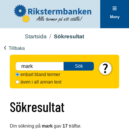
Meny
Startsida
Sökresultat
Tillbaka
Sök
enbart bland termer
även i all annan text
Sökresultat
Din sökning på
mark
gav
17
träffar.