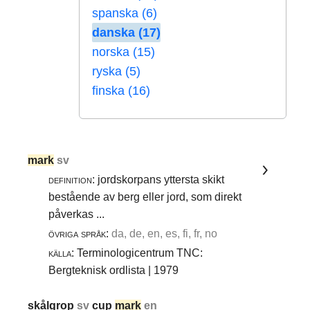
spanska (6)
danska (17)
norska (15)
ryska (5)
finska (16)
mark
sv
definition:
jordskorpans yttersta skikt
bestående av berg eller jord, som direkt
påverkas ...
övriga språk:
da, de, en, es, fi, fr, no
källa:
Terminologicentrum TNC:
Bergteknisk ordlista | 1979
skålgrop
sv
cup
mark
en