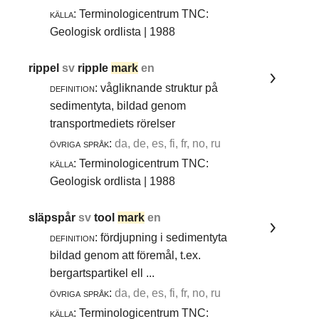
källa:
Terminologicentrum TNC:
Geologisk ordlista | 1988
rippel
sv
ripple
mark
en
definition:
vågliknande struktur på
sedimentyta, bildad genom
transportmediets rörelser
övriga språk:
da, de, es, fi, fr, no, ru
källa:
Terminologicentrum TNC:
Geologisk ordlista | 1988
släpspår
sv
tool
mark
en
definition:
fördjupning i sedimentyta
bildad genom att föremål, t.ex.
bergartspartikel ell ...
övriga språk:
da, de, es, fi, fr, no, ru
källa:
Terminologicentrum TNC: