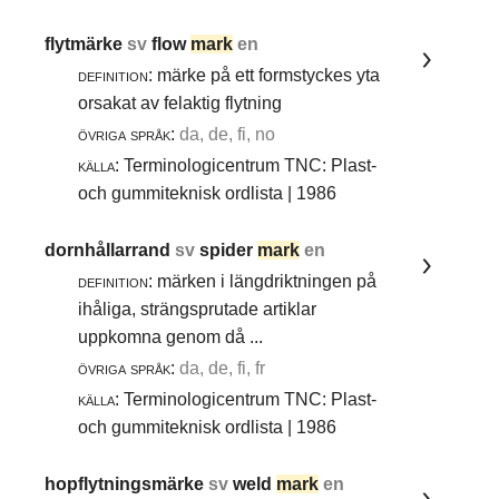
flytmärke
sv
flow
mark
en
definition:
märke på ett formstyckes yta
orsakat av felaktig flytning
övriga språk:
da, de, fi, no
källa:
Terminologicentrum TNC: Plast-
och gummiteknisk ordlista | 1986
dornhållarrand
sv
spider
mark
en
definition:
märken i längdriktningen på
ihåliga, strängsprutade artiklar
uppkomna genom då ...
övriga språk:
da, de, fi, fr
källa:
Terminologicentrum TNC: Plast-
och gummiteknisk ordlista | 1986
hopflytningsmärke
sv
weld
mark
en