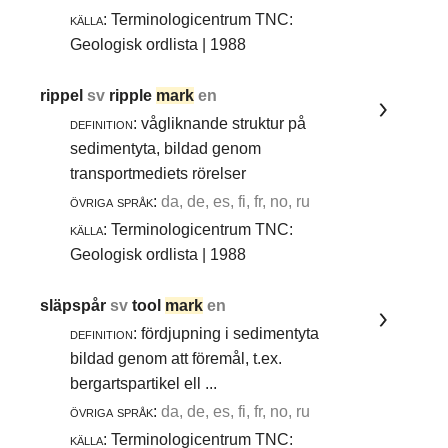
källa:
Terminologicentrum TNC:
Geologisk ordlista | 1988
rippel
sv
ripple
mark
en
definition:
vågliknande struktur på
sedimentyta, bildad genom
transportmediets rörelser
övriga språk:
da, de, es, fi, fr, no, ru
källa:
Terminologicentrum TNC:
Geologisk ordlista | 1988
släpspår
sv
tool
mark
en
definition:
fördjupning i sedimentyta
bildad genom att föremål, t.ex.
bergartspartikel ell ...
övriga språk:
da, de, es, fi, fr, no, ru
källa:
Terminologicentrum TNC: