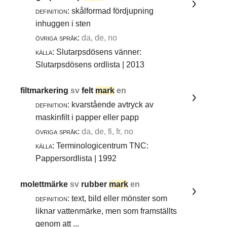
definition:
skålformad fördjupning
inhuggen i sten
övriga språk:
da, de, no
källa:
Slutarpsdösens vänner:
Slutarpsdösens ordlista | 2013
filtmarkering
sv
felt
mark
en
definition:
kvarstående avtryck av
maskinfilt i papper eller papp
övriga språk:
da, de, fi, fr, no
källa:
Terminologicentrum TNC:
Pappersordlista | 1992
molettmärke
sv
rubber
mark
en
definition:
text, bild eller mönster som
liknar vattenmärke, men som framställts
genom att ...