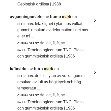
Geologisk ordlista | 1988
avgasningsmärke
sv
bump
mark
en
definition:
felaktighet i ytan hos vulkat
gummi, orsakad av deformation i det mer
eller mi ...
övriga språk:
da, de, fi, fr, no
källa:
Terminologicentrum TNC: Plast-
och gummiteknisk ordlista | 1986
luftmärke
sv
burn
mark
en
definition:
defekt i ytan av vulkat gummi
orsakad av luft av högt tryck och hög
temperatur ...
övriga språk:
da, de, fi, fr, no
källa:
Terminologicentrum TNC: Plast-
och gummiteknisk ordlista | 1986