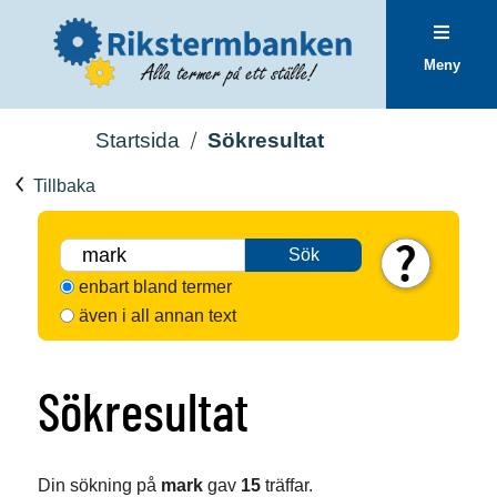
Meny
Startsida
Sökresultat
Tillbaka
Sök
enbart bland termer
även i all annan text
Sökresultat
Din sökning på
mark
gav
15
träffar.