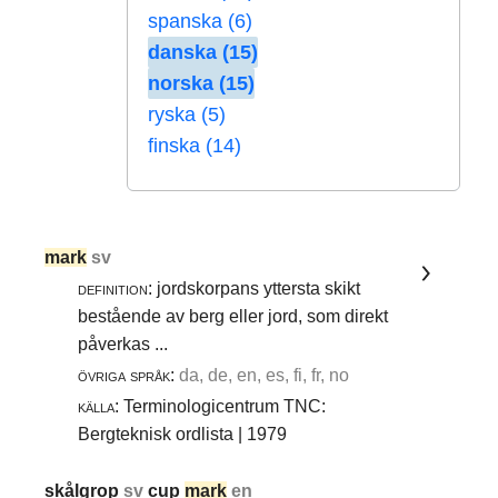
spanska (6)
danska (15)
norska (15)
ryska (5)
finska (14)
mark
sv
definition:
jordskorpans yttersta skikt
bestående av berg eller jord, som direkt
påverkas ...
övriga språk:
da, de, en, es, fi, fr, no
källa:
Terminologicentrum TNC:
Bergteknisk ordlista | 1979
skålgrop
sv
cup
mark
en