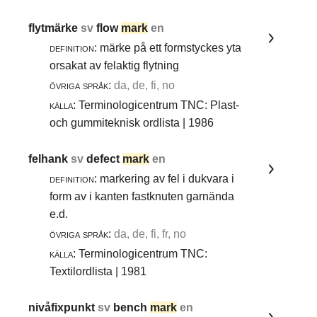
flytmärke
sv
flow
mark
en
definition:
märke på ett formstyckes yta
orsakat av felaktig flytning
övriga språk:
da, de, fi, no
källa:
Terminologicentrum TNC: Plast-
och gummiteknisk ordlista | 1986
felhank
sv
defect
mark
en
definition:
markering av fel i dukvara i
form av i kanten fastknuten garnända
e.d.
övriga språk:
da, de, fi, fr, no
källa:
Terminologicentrum TNC:
Textilordlista | 1981
nivåfixpunkt
sv
bench
mark
en