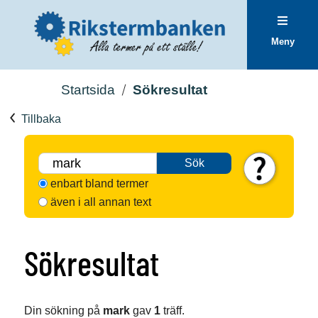
Meny
Startsida
Sökresultat
Tillbaka
Sök
enbart bland termer
även i all annan text
Sökresultat
Din sökning på
mark
gav
1
träff.