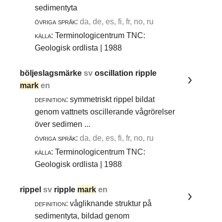
sedimentyta
övriga språk:
da, de, es, fi, fr, no, ru
källa:
Terminologicentrum TNC:
Geologisk ordlista | 1988
böljeslagsmärke
sv
oscillation ripple
mark
en
definition:
symmetriskt rippel bildat
genom vattnets oscillerande vågrörelser
över sedimen ...
övriga språk:
da, de, es, fi, fr, no, ru
källa:
Terminologicentrum TNC:
Geologisk ordlista | 1988
rippel
sv
ripple
mark
en
definition:
vågliknande struktur på
sedimentyta, bildad genom