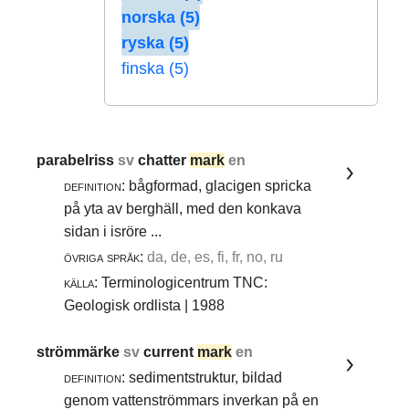
norska (5)
ryska (5)
finska (5)
parabelriss
sv
chatter
mark
en
definition:
bågformad, glacigen spricka
på yta av berghäll, med den konkava
sidan i isröre ...
övriga språk:
da, de, es, fi, fr, no, ru
källa:
Terminologicentrum TNC:
Geologisk ordlista | 1988
strömmärke
sv
current
mark
en
definition:
sedimentstruktur, bildad
genom vattenströmmars inverkan på en