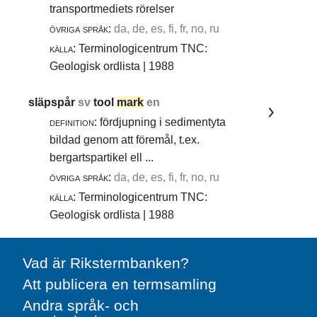
transportmediets rörelser
övriga språk:
da, de, es, fi, fr, no, ru
källa:
Terminologicentrum TNC:
Geologisk ordlista | 1988
släpspår
sv
tool
mark
en
definition:
fördjupning i sedimentyta
bildad genom att föremål, t.ex.
bergartspartikel ell ...
övriga språk:
da, de, es, fi, fr, no, ru
källa:
Terminologicentrum TNC:
Geologisk ordlista | 1988
Vad är Rikstermbanken?
Att publicera en termsamling
Andra språk- och