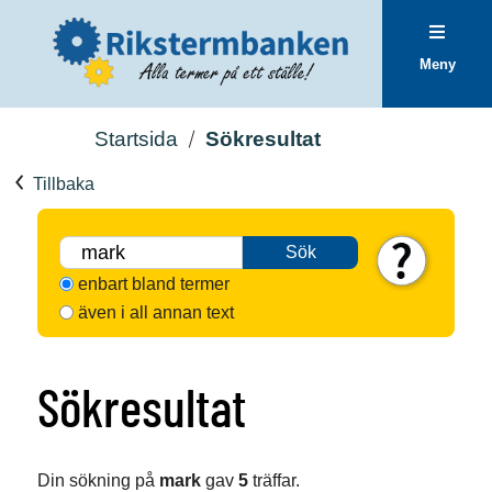
Meny
Startsida
Sökresultat
Tillbaka
Sök
enbart bland termer
även i all annan text
Sökresultat
Din sökning på
mark
gav
5
träffar.