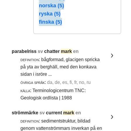
norska (5)
ryska (5)
finska (5)
parabelriss
sv
chatter
mark
en
definition:
bågformad, glacigen spricka
på yta av berghäll, med den konkava
sidan i isröre ...
övriga språk:
da, de, es, fi, fr, no, ru
källa:
Terminologicentrum TNC:
Geologisk ordlista | 1988
strömmärke
sv
current
mark
en
definition:
sedimentstruktur, bildad
genom vattenströmmars inverkan på en