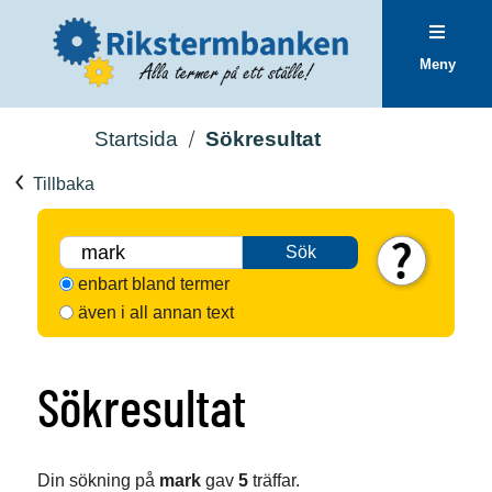
Meny
Startsida
Sökresultat
Tillbaka
Sök
enbart bland termer
även i all annan text
Sökresultat
Din sökning på
mark
gav
5
träffar.