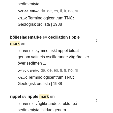
sedimentyta
övriga språk:
da, de, es, fi, fr, no, ru
källa:
Terminologicentrum TNC:
Geologisk ordlista | 1988
böljeslagsmärke
sv
oscillation ripple
mark
en
definition:
symmetriskt rippel bildat
genom vattnets oscillerande vågrörelser
över sedimen ...
övriga språk:
da, de, es, fi, fr, no, ru
källa:
Terminologicentrum TNC:
Geologisk ordlista | 1988
rippel
sv
ripple
mark
en
definition:
vågliknande struktur på
sedimentyta, bildad genom