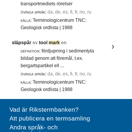
transportmediets rörelser
övriga språk:
da, de, es, fi, fr, no, ru
källa:
Terminologicentrum TNC:
Geologisk ordlista | 1988
släpspår
sv
tool
mark
en
definition:
fördjupning i sedimentyta
bildad genom att föremål, t.ex.
bergartspartikel ell ...
övriga språk:
da, de, es, fi, fr, no, ru
källa:
Terminologicentrum TNC:
Geologisk ordlista | 1988
Vad är Rikstermbanken?
Att publicera en termsamling
Andra språk- och