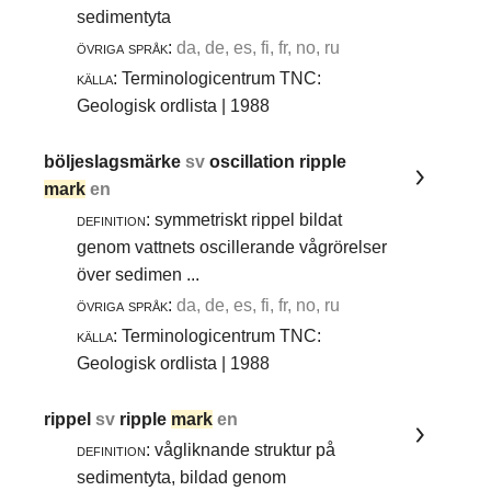
sedimentyta
övriga språk:
da, de, es, fi, fr, no, ru
källa:
Terminologicentrum TNC:
Geologisk ordlista | 1988
böljeslagsmärke
sv
oscillation ripple
mark
en
definition:
symmetriskt rippel bildat
genom vattnets oscillerande vågrörelser
över sedimen ...
övriga språk:
da, de, es, fi, fr, no, ru
källa:
Terminologicentrum TNC:
Geologisk ordlista | 1988
rippel
sv
ripple
mark
en
definition:
vågliknande struktur på
sedimentyta, bildad genom