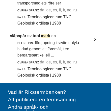
transportmediets rörelser
övriga språk:
da, de, es, fi, fr, no, ru
källa:
Terminologicentrum TNC:
Geologisk ordlista | 1988
släpspår
sv
tool
mark
en
definition:
fördjupning i sedimentyta
bildad genom att föremål, t.ex.
bergartspartikel ell ...
övriga språk:
da, de, es, fi, fr, no, ru
källa:
Terminologicentrum TNC:
Geologisk ordlista | 1988
Vad är Rikstermbanken?
Att publicera en termsamling
Andra språk- och