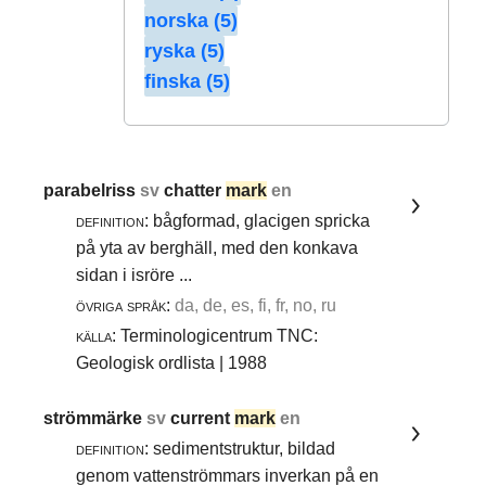
norska (5)
ryska (5)
finska (5)
parabelriss
sv
chatter
mark
en
definition:
bågformad, glacigen spricka
på yta av berghäll, med den konkava
sidan i isröre ...
övriga språk:
da, de, es, fi, fr, no, ru
källa:
Terminologicentrum TNC:
Geologisk ordlista | 1988
strömmärke
sv
current
mark
en
definition:
sedimentstruktur, bildad
genom vattenströmmars inverkan på en