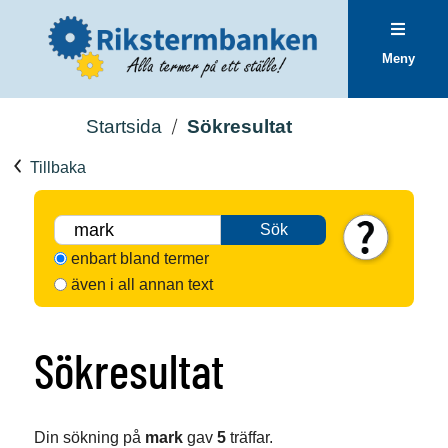
Meny
Startsida
Sökresultat
Tillbaka
Sök
enbart bland termer
även i all annan text
Sökresultat
Din sökning på
mark
gav
5
träffar.