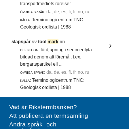
transportmediets rörelser
övriga språk:
da, de, es, fi, fr, no, ru
källa:
Terminologicentrum TNC:
Geologisk ordlista | 1988
släpspår
sv
tool
mark
en
definition:
fördjupning i sedimentyta
bildad genom att föremål, t.ex.
bergartspartikel ell ...
övriga språk:
da, de, es, fi, fr, no, ru
källa:
Terminologicentrum TNC:
Geologisk ordlista | 1988
Vad är Rikstermbanken?
Att publicera en termsamling
Andra språk- och