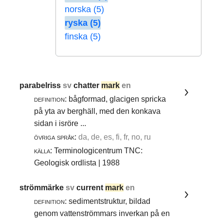
norska (5)
ryska (5)
finska (5)
parabelriss
sv
chatter
mark
en
definition:
bågformad, glacigen spricka
på yta av berghäll, med den konkava
sidan i isröre ...
övriga språk:
da, de, es, fi, fr, no, ru
källa:
Terminologicentrum TNC:
Geologisk ordlista | 1988
strömmärke
sv
current
mark
en
definition:
sedimentstruktur, bildad
genom vattenströmmars inverkan på en