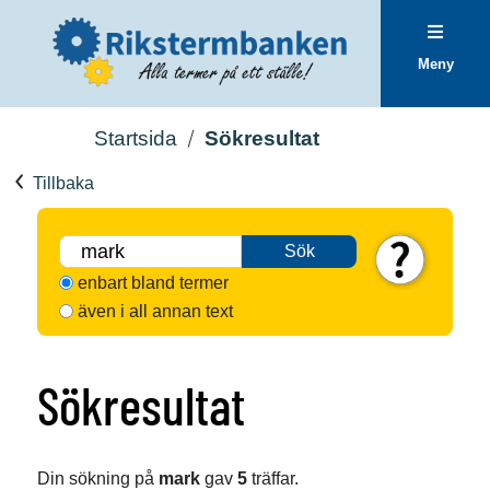
Meny
Startsida
Sökresultat
Tillbaka
Sök
enbart bland termer
även i all annan text
Sökresultat
Din sökning på
mark
gav
5
träffar.