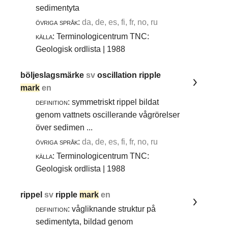
sedimentyta
övriga språk:
da, de, es, fi, fr, no, ru
källa:
Terminologicentrum TNC:
Geologisk ordlista | 1988
böljeslagsmärke
sv
oscillation ripple
mark
en
definition:
symmetriskt rippel bildat
genom vattnets oscillerande vågrörelser
över sedimen ...
övriga språk:
da, de, es, fi, fr, no, ru
källa:
Terminologicentrum TNC:
Geologisk ordlista | 1988
rippel
sv
ripple
mark
en
definition:
vågliknande struktur på
sedimentyta, bildad genom