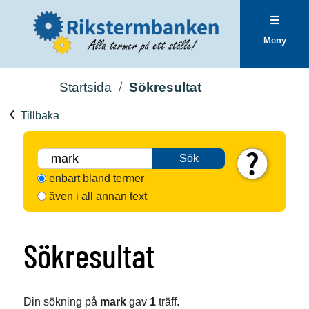
Meny
Startsida
Sökresultat
Tillbaka
Sök
enbart bland termer
även i all annan text
Sökresultat
Din sökning på
mark
gav
1
träff.