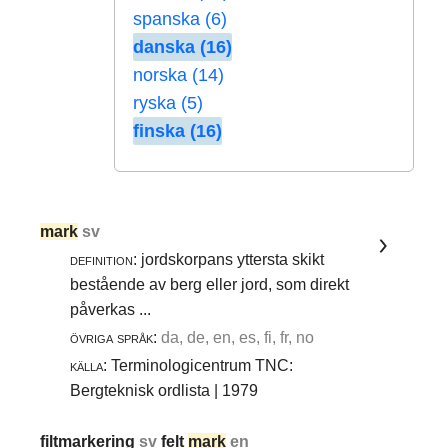
spanska (6)
danska (16)
norska (14)
ryska (5)
finska (16)
mark
sv
definition:
jordskorpans yttersta skikt
bestående av berg eller jord, som direkt
påverkas ...
övriga språk:
da, de, en, es, fi, fr, no
källa:
Terminologicentrum TNC:
Bergteknisk ordlista | 1979
filtmarkering
sv
felt
mark
en