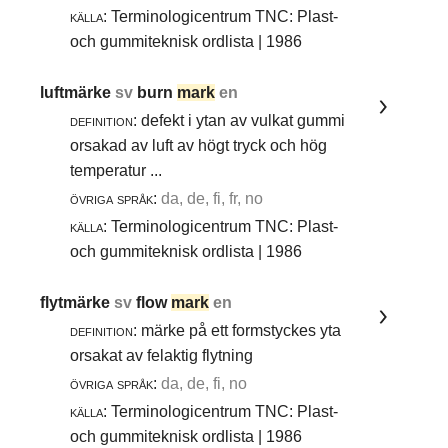
källa:
Terminologicentrum TNC: Plast-
och gummiteknisk ordlista | 1986
luftmärke
sv
burn
mark
en
definition:
defekt i ytan av vulkat gummi
orsakad av luft av högt tryck och hög
temperatur ...
övriga språk:
da, de, fi, fr, no
källa:
Terminologicentrum TNC: Plast-
och gummiteknisk ordlista | 1986
flytmärke
sv
flow
mark
en
definition:
märke på ett formstyckes yta
orsakat av felaktig flytning
övriga språk:
da, de, fi, no
källa:
Terminologicentrum TNC: Plast-
och gummiteknisk ordlista | 1986