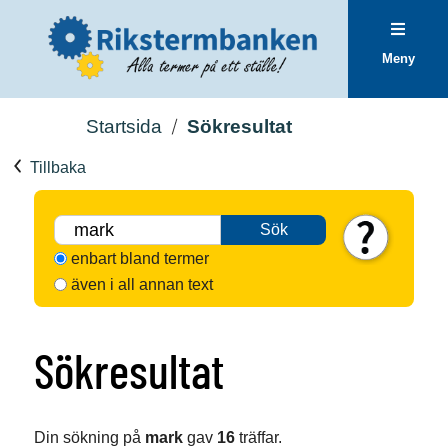
Meny
Startsida
Sökresultat
Tillbaka
Sök
enbart bland termer
även i all annan text
Sökresultat
Din sökning på
mark
gav
16
träffar.