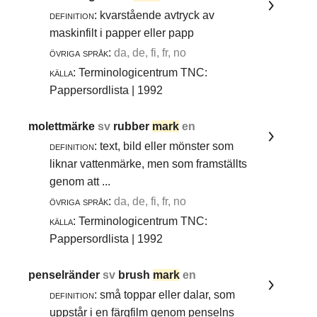
definition:
kvarstående avtryck av
maskinfilt i papper eller papp
övriga språk:
da, de, fi, fr, no
källa:
Terminologicentrum TNC:
Pappersordlista | 1992
molettmärke
sv
rubber
mark
en
definition:
text, bild eller mönster som
liknar vattenmärke, men som framställts
genom att ...
övriga språk:
da, de, fi, fr, no
källa:
Terminologicentrum TNC:
Pappersordlista | 1992
penselränder
sv
brush
mark
en
definition:
små toppar eller dalar, som
uppstår i en färgfilm genom penselns