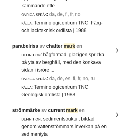
kammande effe ...
övriga språk:
da, de, fi, fr, no
källa:
Terminologicentrum TNC: Färg-
och lackteknisk ordlista | 1988
parabelriss
sv
chatter
mark
en
definition:
bågformad, glacigen spricka
på yta av berghäll, med den konkava
sidan i isröre ...
övriga språk:
da, de, es, fi, fr, no, ru
källa:
Terminologicentrum TNC:
Geologisk ordlista | 1988
strömmärke
sv
current
mark
en
definition:
sedimentstruktur, bildad
genom vattenströmmars inverkan på en
sedimentyta