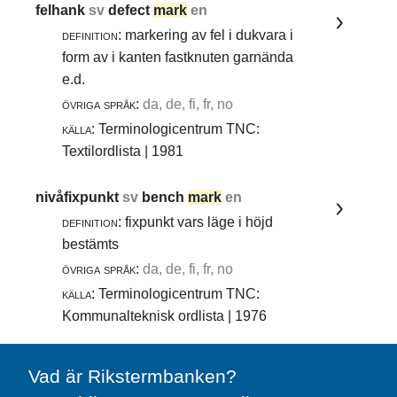
felhank
sv
defect
mark
en
definition:
markering av fel i dukvara i
form av i kanten fastknuten garnända
e.d.
övriga språk:
da, de, fi, fr, no
källa:
Terminologicentrum TNC:
Textilordlista | 1981
nivåfixpunkt
sv
bench
mark
en
definition:
fixpunkt vars läge i höjd
bestämts
övriga språk:
da, de, fi, fr, no
källa:
Terminologicentrum TNC:
Kommunalteknisk ordlista | 1976
Vad är Rikstermbanken?