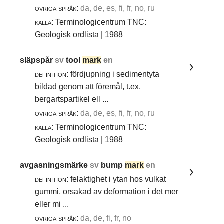
övriga språk:
da, de, es, fi, fr, no, ru
källa:
Terminologicentrum TNC:
Geologisk ordlista | 1988
släpspår
sv
tool
mark
en
definition:
fördjupning i sedimentyta
bildad genom att föremål, t.ex.
bergartspartikel ell ...
övriga språk:
da, de, es, fi, fr, no, ru
källa:
Terminologicentrum TNC:
Geologisk ordlista | 1988
avgasningsmärke
sv
bump
mark
en
definition:
felaktighet i ytan hos vulkat
gummi, orsakad av deformation i det mer
eller mi ...
övriga språk:
da, de, fi, fr, no