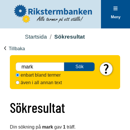
Meny
Startsida
Sökresultat
Tillbaka
Sök
enbart bland termer
även i all annan text
Sökresultat
Din sökning på
mark
gav
1
träff.