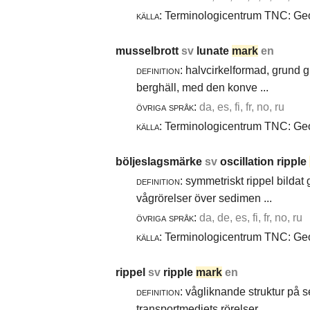
källa:
Terminologicentrum TNC: Geol
musselbrott
sv
lunate
mark
en
definition:
halvcirkelformad, grund g
berghäll, med den konve ...
övriga språk:
da, es, fi, fr, no, ru
källa:
Terminologicentrum TNC: Geol
böljeslagsmärke
sv
oscillation ripple
definition:
symmetriskt rippel bildat
vågrörelser över sedimen ...
övriga språk:
da, de, es, fi, fr, no, ru
källa:
Terminologicentrum TNC: Geol
rippel
sv
ripple
mark
en
definition:
vågliknande struktur på 
transportmediets rörelser