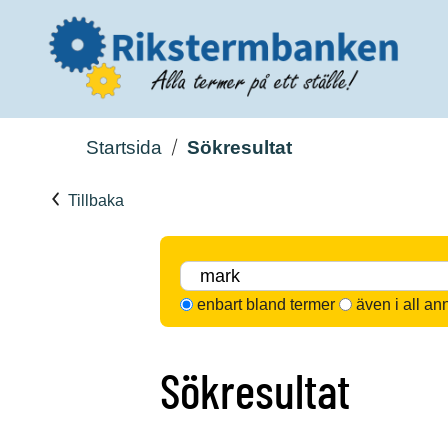
Startsida
Sökresultat
Tillbaka
enbart bland termer
även i all an
Sökresultat