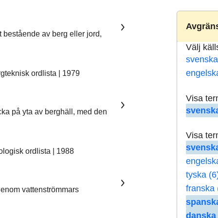
Avgräns
t bestående av berg eller jord,
Välj käl
svenska
engelsk
teknisk ordlista | 1979
Visa te
svenska
ka på yta av berghäll, med den
Visa te
svenska
ogisk ordlista | 1988
engelsk
tyska (6
franska 
 genom vattenströmmars
spanska
danska 