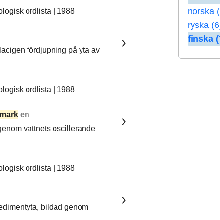
norska (
ogisk ordlista | 1988
ryska (6
finska (
lacigen fördjupning på yta av
ogisk ordlista | 1988
mark
en
 genom vattnets oscillerande
ogisk ordlista | 1988
sedimentyta, bildad genom