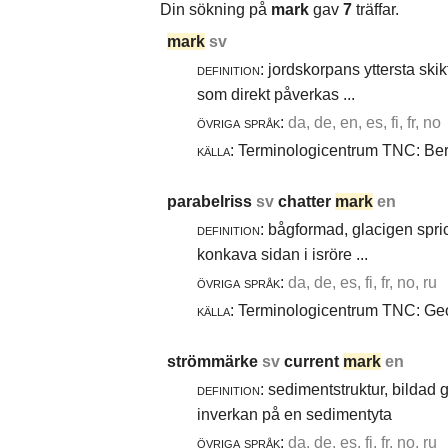
Din sökning på
mark
gav
7
träffar.
mark
sv
definition:
jordskorpans yttersta skik
som direkt påverkas ...
övriga språk:
da, de, en, es, fi, fr, no
källa:
Terminologicentrum TNC: Berg
parabelriss
sv
chatter
mark
en
definition:
bågformad, glacigen spric
konkava sidan i isröre ...
övriga språk:
da, de, es, fi, fr, no, ru
källa:
Terminologicentrum TNC: Geol
strömmärke
sv
current
mark
en
definition:
sedimentstruktur, bildad
inverkan på en sedimentyta
övriga språk:
da, de, es, fi, fr, no, ru