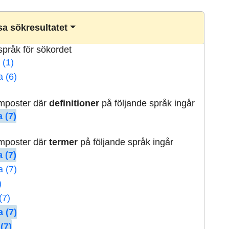
a sökresultatet
lspråk för sökordet
 (1)
a (6)
rmposter där
definitioner
på följande språk ingår
 (7)
rmposter där
termer
på följande språk ingår
 (7)
a (7)
)
(7)
 (7)
(7)