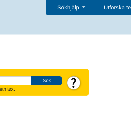
Sökhjälp
Utforska 
Sök
nan text