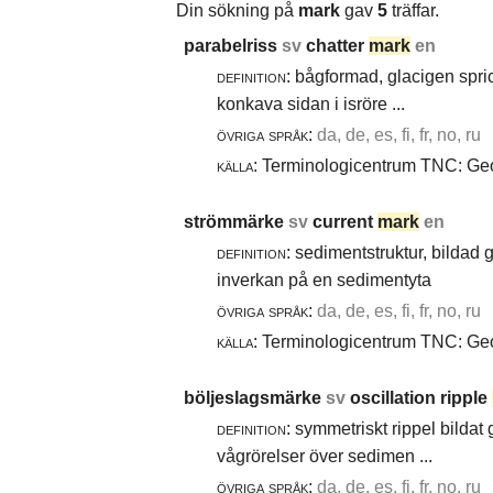
Din sökning på
mark
gav
5
träffar.
parabelriss
sv
chatter
mark
en
definition:
bågformad, glacigen spric
konkava sidan i isröre ...
övriga språk:
da, de, es, fi, fr, no, ru
källa:
Terminologicentrum TNC: Geol
strömmärke
sv
current
mark
en
definition:
sedimentstruktur, bildad
inverkan på en sedimentyta
övriga språk:
da, de, es, fi, fr, no, ru
källa:
Terminologicentrum TNC: Geol
böljeslagsmärke
sv
oscillation ripple
definition:
symmetriskt rippel bildat
vågrörelser över sedimen ...
övriga språk:
da, de, es, fi, fr, no, ru