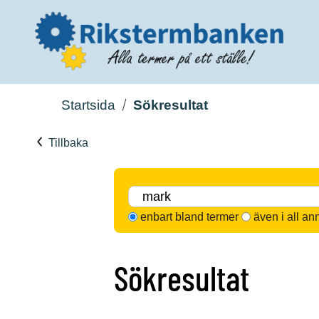
Startsida
Sökresultat
Tillbaka
enbart bland termer
även i all an
Sökresultat