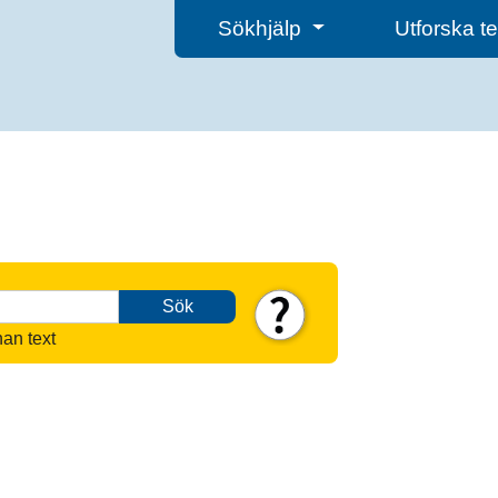
Sökhjälp
Utforska 
Sök
nan text