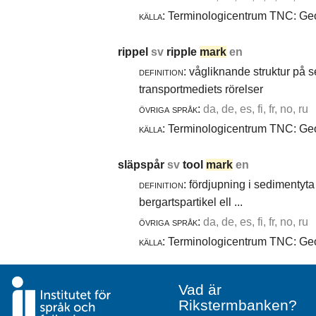
källa:
Terminologicentrum TNC: Geol
rippel
sv
ripple
mark
en
definition:
vågliknande struktur på 
transportmediets rörelser
övriga språk:
da, de, es, fi, fr, no, ru
källa:
Terminologicentrum TNC: Geol
släpspår
sv
tool
mark
en
definition:
fördjupning i sedimentyta 
bergartspartikel ell ...
övriga språk:
da, de, es, fi, fr, no, ru
källa:
Terminologicentrum TNC: Geol
Vad är
Rikstermbanken?