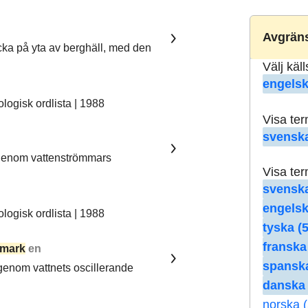
Avgräns
ka på yta av berghäll, med den
Välj käl
engelsk
ogisk ordlista | 1988
Visa te
svenska
 genom vattenströmmars
Visa te
svenska
engelsk
ogisk ordlista | 1988
tyska (5
franska
mark
en
spanska
 genom vattnets oscillerande
danska 
norska (