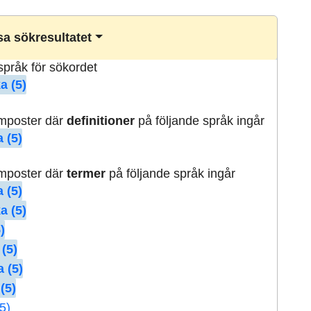
a sökresultatet
lspråk för sökordet
a (5)
rmposter där
definitioner
på följande språk ingår
 (5)
rmposter där
termer
på följande språk ingår
 (5)
a (5)
)
 (5)
 (5)
(5)
5)