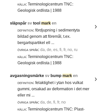
källa:
Terminologicentrum TNC:
Geologisk ordlista | 1988
släpspår
sv
tool
mark
en
definition:
fördjupning i sedimentyta
bildad genom att föremål, t.ex.
bergartspartikel ell ...
övriga språk:
da, de, es, fi, fr, no, ru
källa:
Terminologicentrum TNC:
Geologisk ordlista | 1988
avgasningsmärke
sv
bump
mark
en
definition:
felaktighet i ytan hos vulkat
gummi, orsakad av deformation i det mer
eller mi ...
övriga språk:
da, de, fi, fr, no
källa:
Terminologicentrum TNC: Plast-