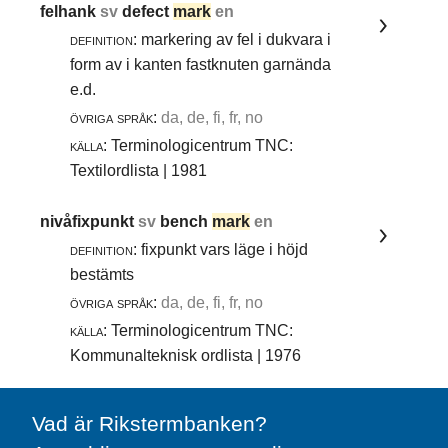
felhank
sv
defect
mark
en
definition:
markering av fel i dukvara i
form av i kanten fastknuten garnända
e.d.
övriga språk:
da, de, fi, fr, no
källa:
Terminologicentrum TNC:
Textilordlista | 1981
nivåfixpunkt
sv
bench
mark
en
definition:
fixpunkt vars läge i höjd
bestämts
övriga språk:
da, de, fi, fr, no
källa:
Terminologicentrum TNC:
Kommunalteknisk ordlista | 1976
Vad är Rikstermbanken?