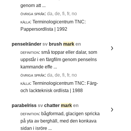
genom att ...
övriga språk:
da, de, fi, fr, no
källa:
Terminologicentrum TNC:
Pappersordlista | 1992
penselränder
sv
brush
mark
en
definition:
små toppar eller dalar, som
uppstår i en färgfilm genom penselns
kammande effe ...
övriga språk:
da, de, fi, fr, no
källa:
Terminologicentrum TNC: Färg-
och lackteknisk ordlista | 1988
parabelriss
sv
chatter
mark
en
definition:
bågformad, glacigen spricka
på yta av berghäll, med den konkava
sidan i isröre ...