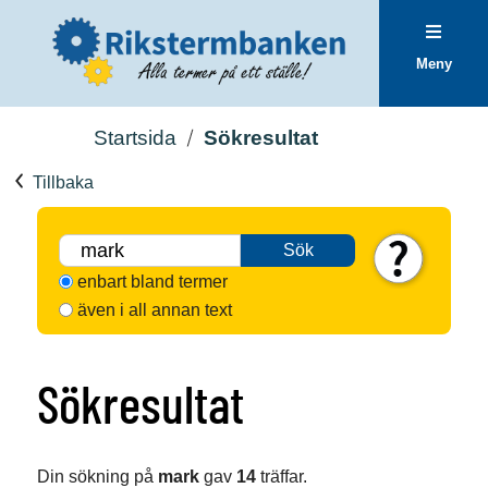
Meny
Startsida
Sökresultat
Tillbaka
Sök
enbart bland termer
även i all annan text
Sökresultat
Din sökning på
mark
gav
14
träffar.