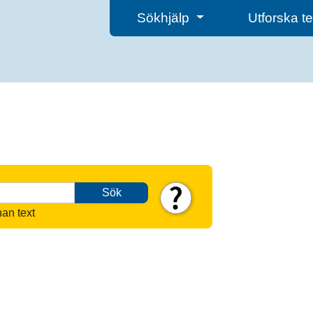
Sökhjälp
Utforska 
Sök
nan text