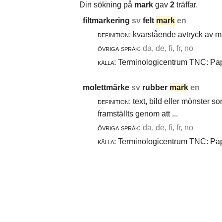
Din sökning på
mark
gav
2
träffar.
filtmarkering
sv
felt
mark
en
definition:
kvarstående avtryck av ma
övriga språk:
da, de, fi, fr, no
källa:
Terminologicentrum TNC: Papp
molettmärke
sv
rubber
mark
en
definition:
text, bild eller mönster 
framställts genom att ...
övriga språk:
da, de, fi, fr, no
källa:
Terminologicentrum TNC: Papp