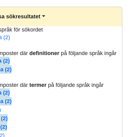
a sökresultatet
lspråk för sökordet
a (2)
rmposter där
definitioner
på följande språk ingår
 (2)
a (2)
rmposter där
termer
på följande språk ingår
 (2)
a (2)
)
 (2)
(2)
2)