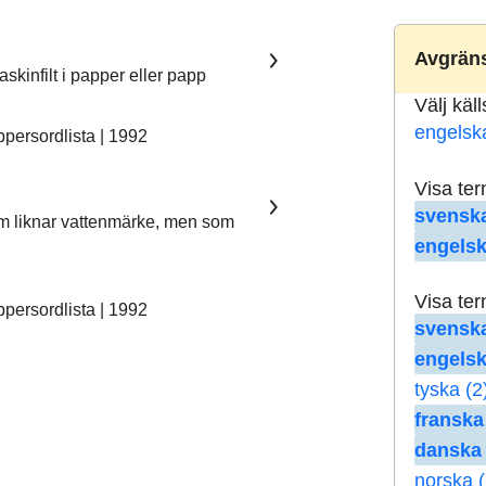
Avgräns
skinfilt i papper eller papp
Välj käl
engelsk
ersordlista | 1992
Visa te
svenska
som liknar vattenmärke, men som
engelsk
Visa te
ersordlista | 1992
svenska
engelsk
tyska (2
franska
danska 
norska (