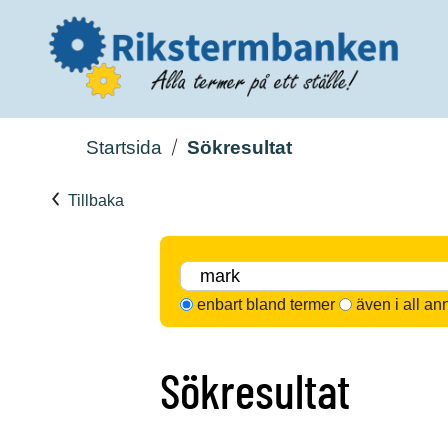
Startsida
Sökresultat
Tillbaka
enbart bland termer
även i all an
Sökresultat