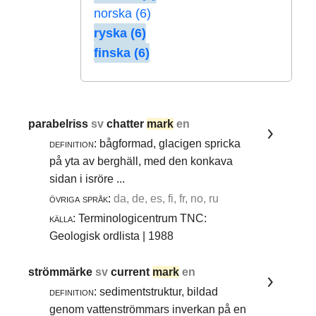
norska (6)
ryska (6)
finska (6)
parabelriss
sv
chatter
mark
en
definition:
bågformad, glacigen spricka
på yta av berghäll, med den konkava
sidan i isröre ...
övriga språk:
da, de, es, fi, fr, no, ru
källa:
Terminologicentrum TNC:
Geologisk ordlista | 1988
strömmärke
sv
current
mark
en
definition:
sedimentstruktur, bildad
genom vattenströmmars inverkan på en