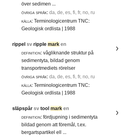
över sedimen ...
övriga språk:
da, de, es, fi, fr, no, ru
källa:
Terminologicentrum TNC:
Geologisk ordlista | 1988
rippel
sv
ripple
mark
en
definition:
vågliknande struktur på
sedimentyta, bildad genom
transportmediets rörelser
övriga språk:
da, de, es, fi, fr, no, ru
källa:
Terminologicentrum TNC:
Geologisk ordlista | 1988
släpspår
sv
tool
mark
en
definition:
fördjupning i sedimentyta
bildad genom att föremål, t.ex.
bergartspartikel ell ...