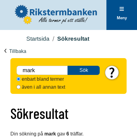
Meny
Startsida
Sökresultat
Tillbaka
Sök
enbart bland termer
även i all annan text
Sökresultat
Din sökning på
mark
gav
6
träffar.