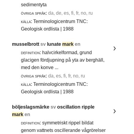
sedimentyta
övriga språk:
da, de, es, fi, fr, no, ru
källa:
Terminologicentrum TNC:
Geologisk ordlista | 1988
musselbrott
sv
lunate
mark
en
definition:
halvcirkelformad, grund
glacigen fördjupning på yta av berghäll,
med den konve ...
övriga språk:
da, es, fi, fr, no, ru
källa:
Terminologicentrum TNC:
Geologisk ordlista | 1988
böljeslagsmärke
sv
oscillation ripple
mark
en
definition:
symmetriskt rippel bildat
genom vattnets oscillerande vågrörelser