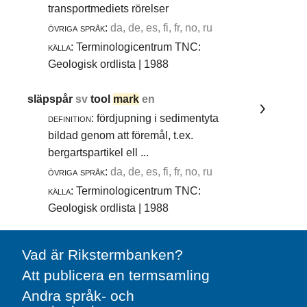
transportmediets rörelser
övriga språk:
da, de, es, fi, fr, no, ru
källa:
Terminologicentrum TNC:
Geologisk ordlista | 1988
släpspår
sv
tool
mark
en
definition:
fördjupning i sedimentyta
bildad genom att föremål, t.ex.
bergartspartikel ell ...
övriga språk:
da, de, es, fi, fr, no, ru
källa:
Terminologicentrum TNC:
Geologisk ordlista | 1988
Vad är Rikstermbanken?
Att publicera en termsamling
Andra språk- och