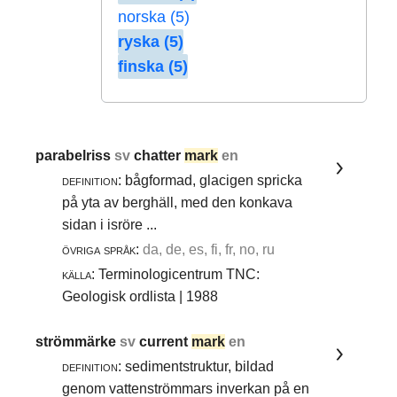
norska (5)
ryska (5)
finska (5)
parabelriss
sv
chatter
mark
en
definition:
bågformad, glacigen spricka
på yta av berghäll, med den konkava
sidan i isröre ...
övriga språk:
da, de, es, fi, fr, no, ru
källa:
Terminologicentrum TNC:
Geologisk ordlista | 1988
strömmärke
sv
current
mark
en
definition:
sedimentstruktur, bildad
genom vattenströmmars inverkan på en