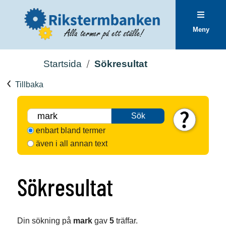
Meny
Startsida
Sökresultat
Tillbaka
Sök
enbart bland termer
även i all annan text
Sökresultat
Din sökning på
mark
gav
5
träffar.