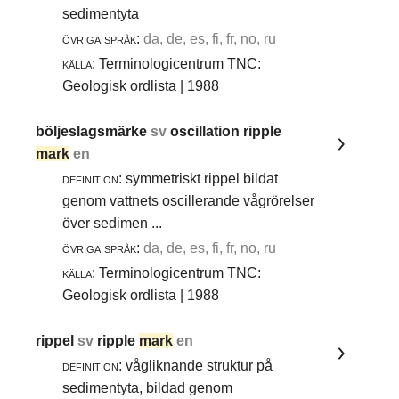
sedimentyta
övriga språk:
da, de, es, fi, fr, no, ru
källa:
Terminologicentrum TNC:
Geologisk ordlista | 1988
böljeslagsmärke
sv
oscillation ripple
mark
en
definition:
symmetriskt rippel bildat
genom vattnets oscillerande vågrörelser
över sedimen ...
övriga språk:
da, de, es, fi, fr, no, ru
källa:
Terminologicentrum TNC:
Geologisk ordlista | 1988
rippel
sv
ripple
mark
en
definition:
vågliknande struktur på
sedimentyta, bildad genom