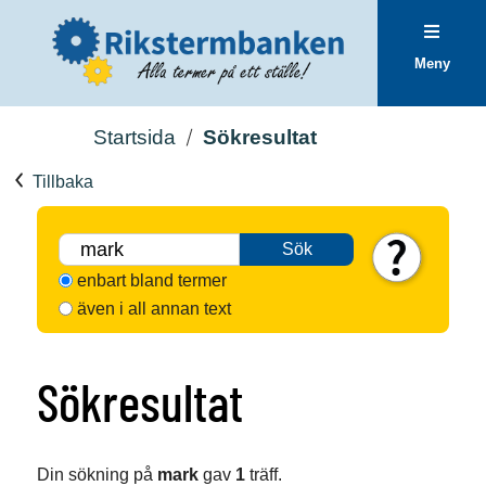
Meny
Startsida
Sökresultat
Tillbaka
Sök
enbart bland termer
även i all annan text
Sökresultat
Din sökning på
mark
gav
1
träff.