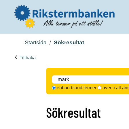
Startsida
Sökresultat
Tillbaka
enbart bland termer
även i all an
Sökresultat