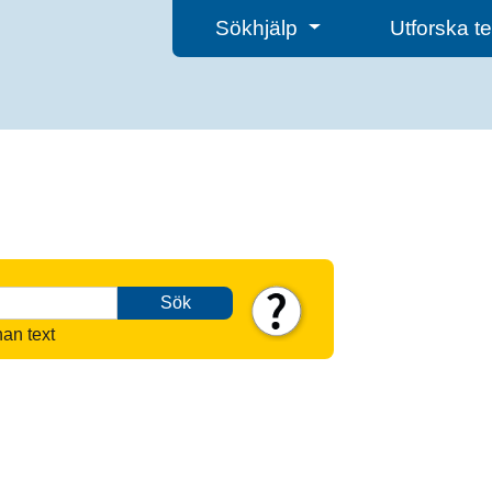
Sökhjälp
Utforska 
Sök
nan text