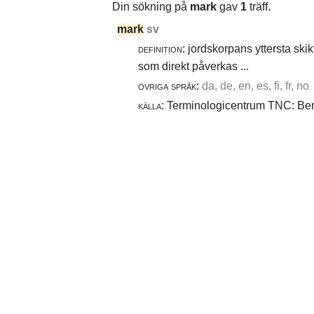
Din sökning på
mark
gav
1
träff.
mark
sv
definition:
jordskorpans yttersta skik
som direkt påverkas ...
övriga språk:
da, de, en, es, fi, fr, no
källa:
Terminologicentrum TNC: Berg