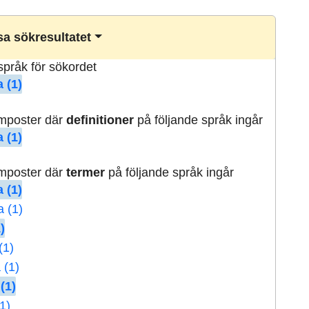
a sökresultatet
lspråk för sökordet
 (1)
rmposter där
definitioner
på följande språk ingår
 (1)
rmposter där
termer
på följande språk ingår
 (1)
a (1)
)
(1)
 (1)
(1)
1)