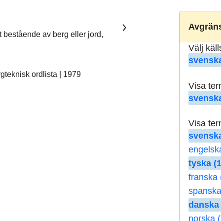
Avgräns
t bestående av berg eller jord,
Välj käl
svenska
teknisk ordlista | 1979
Visa te
svenska
Visa te
svenska
engelsk
tyska (1
franska 
spanska
danska 
norska (