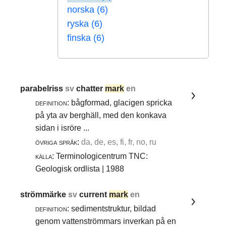
norska (6)
ryska (6)
finska (6)
parabelriss
sv
chatter
mark
en
definition:
bågformad, glacigen spricka
på yta av berghäll, med den konkava
sidan i isröre ...
övriga språk:
da, de, es, fi, fr, no, ru
källa:
Terminologicentrum TNC:
Geologisk ordlista | 1988
strömmärke
sv
current
mark
en
definition:
sedimentstruktur, bildad
genom vattenströmmars inverkan på en