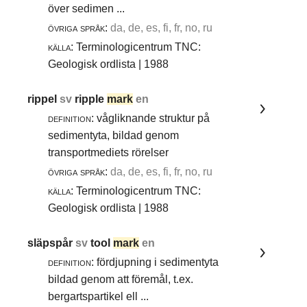
över sedimen ...
övriga språk:
da, de, es, fi, fr, no, ru
källa:
Terminologicentrum TNC:
Geologisk ordlista | 1988
rippel
sv
ripple
mark
en
definition:
vågliknande struktur på
sedimentyta, bildad genom
transportmediets rörelser
övriga språk:
da, de, es, fi, fr, no, ru
källa:
Terminologicentrum TNC:
Geologisk ordlista | 1988
släpspår
sv
tool
mark
en
definition:
fördjupning i sedimentyta
bildad genom att föremål, t.ex.
bergartspartikel ell ...