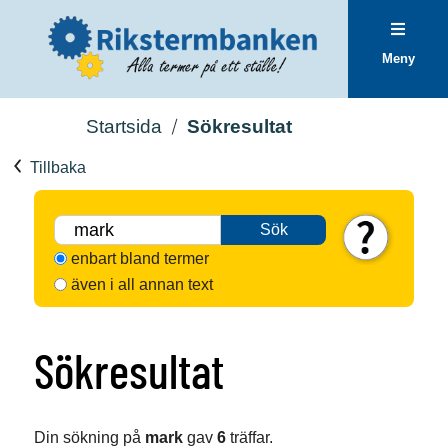
Meny
Startsida
Sökresultat
Tillbaka
Sök
enbart bland termer
även i all annan text
Sökresultat
Din sökning på
mark
gav
6
träffar.