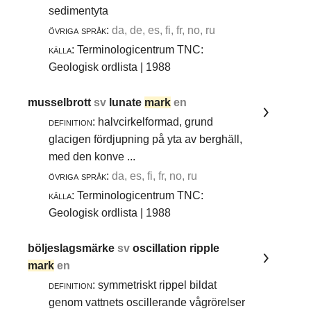
sedimentyta
övriga språk:
da, de, es, fi, fr, no, ru
källa:
Terminologicentrum TNC:
Geologisk ordlista | 1988
musselbrott
sv
lunate
mark
en
definition:
halvcirkelformad, grund
glacigen fördjupning på yta av berghäll,
med den konve ...
övriga språk:
da, es, fi, fr, no, ru
källa:
Terminologicentrum TNC:
Geologisk ordlista | 1988
böljeslagsmärke
sv
oscillation ripple
mark
en
definition:
symmetriskt rippel bildat
genom vattnets oscillerande vågrörelser