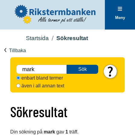
Meny
Startsida
Sökresultat
Tillbaka
Sök
enbart bland termer
även i all annan text
Sökresultat
Din sökning på
mark
gav
1
träff.