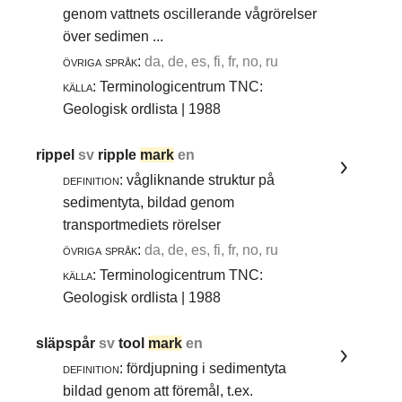
genom vattnets oscillerande vågrörelser
över sedimen ...
övriga språk:
da, de, es, fi, fr, no, ru
källa:
Terminologicentrum TNC:
Geologisk ordlista | 1988
rippel
sv
ripple
mark
en
definition:
vågliknande struktur på
sedimentyta, bildad genom
transportmediets rörelser
övriga språk:
da, de, es, fi, fr, no, ru
källa:
Terminologicentrum TNC:
Geologisk ordlista | 1988
släpspår
sv
tool
mark
en
definition:
fördjupning i sedimentyta
bildad genom att föremål, t.ex.