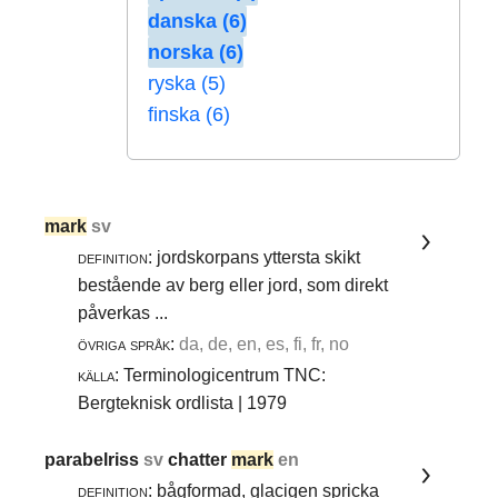
danska (6)
norska (6)
ryska (5)
finska (6)
mark
sv
definition:
jordskorpans yttersta skikt
bestående av berg eller jord, som direkt
påverkas ...
övriga språk:
da, de, en, es, fi, fr, no
källa:
Terminologicentrum TNC:
Bergteknisk ordlista | 1979
parabelriss
sv
chatter
mark
en
definition:
bågformad, glacigen spricka