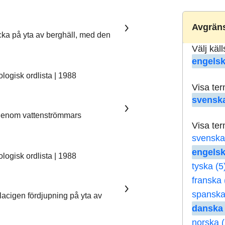
Avgräns
ka på yta av berghäll, med den
Välj käl
engelsk
ogisk ordlista | 1988
Visa te
svenska
 genom vattenströmmars
Visa te
svenska
engelsk
ogisk ordlista | 1988
tyska (5
franska 
spanska
lacigen fördjupning på yta av
danska 
norska (