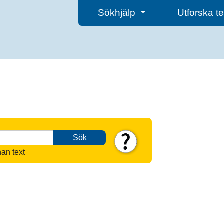
Sökhjälp
Utforska 
Sök
nan text