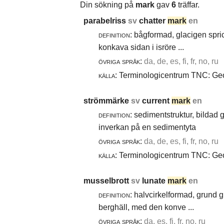
Din sökning på
mark
gav
6
träffar.
parabelriss
sv
chatter
mark
en
definition:
bågformad, glacigen spric
konkava sidan i isröre ...
övriga språk:
da, de, es, fi, fr, no, ru
källa:
Terminologicentrum TNC: Geol
strömmärke
sv
current
mark
en
definition:
sedimentstruktur, bildad
inverkan på en sedimentyta
övriga språk:
da, de, es, fi, fr, no, ru
källa:
Terminologicentrum TNC: Geol
musselbrott
sv
lunate
mark
en
definition:
halvcirkelformad, grund g
berghäll, med den konve ...
övriga språk:
da, es, fi, fr, no, ru