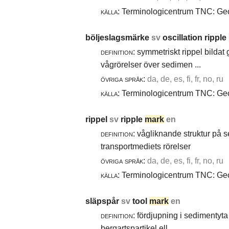
källa:
Terminologicentrum TNC: Geol
böljeslagsmärke
sv
oscillation ripple
definition:
symmetriskt rippel bildat
vågrörelser över sedimen ...
övriga språk:
da, de, es, fi, fr, no, ru
källa:
Terminologicentrum TNC: Geol
rippel
sv
ripple
mark
en
definition:
vågliknande struktur på 
transportmediets rörelser
övriga språk:
da, de, es, fi, fr, no, ru
källa:
Terminologicentrum TNC: Geol
släpspår
sv
tool
mark
en
definition:
fördjupning i sedimentyta 
bergartspartikel ell ...