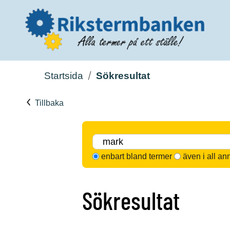
Startsida
Sökresultat
Tillbaka
enbart bland termer
även i all an
Sökresultat