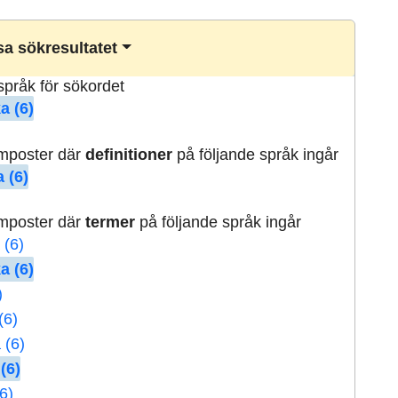
a sökresultatet
lspråk för sökordet
a (6)
rmposter där
definitioner
på följande språk ingår
 (6)
rmposter där
termer
på följande språk ingår
 (6)
a (6)
)
(6)
 (6)
(6)
6)