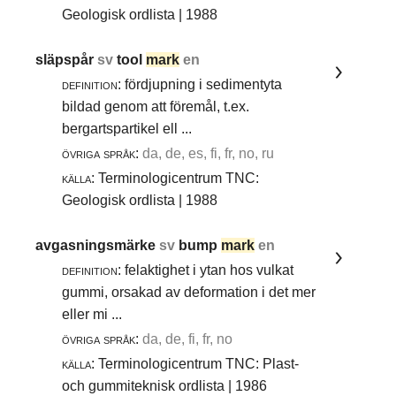
Geologisk ordlista | 1988
släpspår
sv
tool
mark
en
definition:
fördjupning i sedimentyta
bildad genom att föremål, t.ex.
bergartspartikel ell ...
övriga språk:
da, de, es, fi, fr, no, ru
källa:
Terminologicentrum TNC:
Geologisk ordlista | 1988
avgasningsmärke
sv
bump
mark
en
definition:
felaktighet i ytan hos vulkat
gummi, orsakad av deformation i det mer
eller mi ...
övriga språk:
da, de, fi, fr, no
källa:
Terminologicentrum TNC: Plast-
och gummiteknisk ordlista | 1986