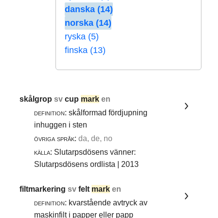
danska (14)
norska (14)
ryska (5)
finska (13)
skålgrop
sv
cup
mark
en
definition:
skålformad fördjupning
inhuggen i sten
övriga språk:
da, de, no
källa:
Slutarpsdösens vänner:
Slutarpsdösens ordlista | 2013
filtmarkering
sv
felt
mark
en
definition:
kvarstående avtryck av
maskinfilt i papper eller papp