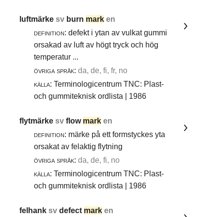
luftmärke
sv
burn
mark
en
definition:
defekt i ytan av vulkat gummi
orsakad av luft av högt tryck och hög
temperatur ...
övriga språk:
da, de, fi, fr, no
källa:
Terminologicentrum TNC: Plast-
och gummiteknisk ordlista | 1986
flytmärke
sv
flow
mark
en
definition:
märke på ett formstyckes yta
orsakat av felaktig flytning
övriga språk:
da, de, fi, no
källa:
Terminologicentrum TNC: Plast-
och gummiteknisk ordlista | 1986
felhank
sv
defect
mark
en