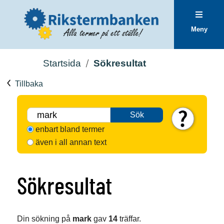
Meny
Startsida
Sökresultat
Tillbaka
Sök
enbart bland termer
även i all annan text
Sökresultat
Din sökning på
mark
gav
14
träffar.