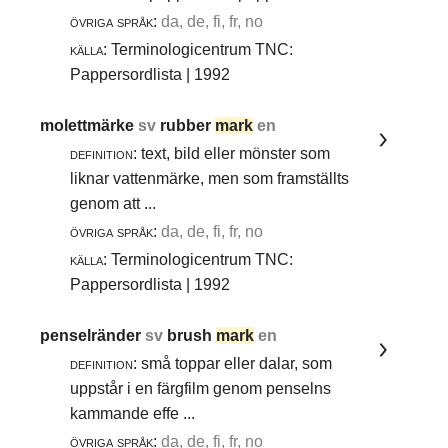
övriga språk:
da, de, fi, fr, no
källa:
Terminologicentrum TNC:
Pappersordlista | 1992
molettmärke
sv
rubber
mark
en
definition:
text, bild eller mönster som
liknar vattenmärke, men som framställts
genom att ...
övriga språk:
da, de, fi, fr, no
källa:
Terminologicentrum TNC:
Pappersordlista | 1992
penselränder
sv
brush
mark
en
definition:
små toppar eller dalar, som
uppstår i en färgfilm genom penselns
kammande effe ...
övriga språk:
da, de, fi, fr, no