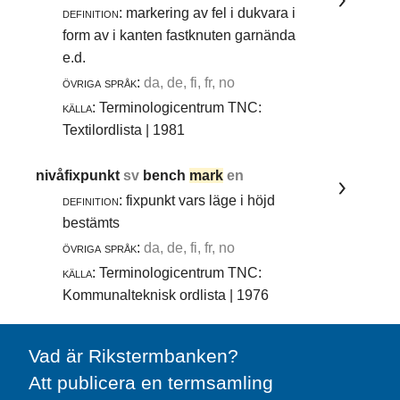
definition:
markering av fel i dukvara i
form av i kanten fastknuten garnända
e.d.
övriga språk:
da, de, fi, fr, no
källa:
Terminologicentrum TNC:
Textilordlista | 1981
nivåfixpunkt
sv
bench
mark
en
definition:
fixpunkt vars läge i höjd
bestämts
övriga språk:
da, de, fi, fr, no
källa:
Terminologicentrum TNC:
Kommunalteknisk ordlista | 1976
Vad är Rikstermbanken?
Att publicera en termsamling